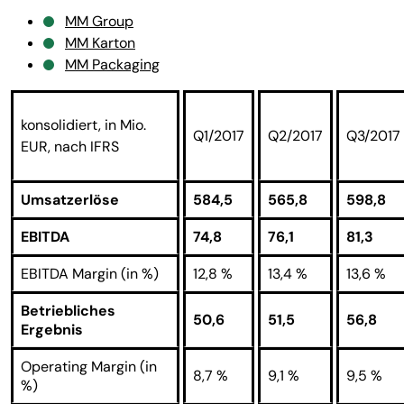
MM Group
MM Karton
MM Packaging
konsolidiert, in Mio.
Q1/2017
Q2/2017
Q3/2017
EUR, nach IFRS
Umsatzerlöse
584,5
565,8
598,8
EBITDA
74,8
76,1
81,3
EBITDA Margin (in %)
12,8 %
13,4 %
13,6 %
Betriebliches
50,6
51,5
56,8
Ergebnis
Operating Margin (in
8,7 %
9,1 %
9,5 %
%)