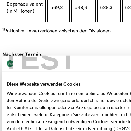
Bogenäquivalent
569,8
548,9
588,3
58
(in Millionen)
1) i
nklusive Umsatzerlösen zwischen den Divisionen
TEST
Nächster Termin:
19. März 2019: Jahresergebnis 2018
Diese Webseite verwendet Cookies
Wir verwenden Cookies, um Ihnen ein optimales Webseiten-Er
Kontakt
den Betrieb der Seite zwingend erforderlich sind, sowie solc
Newsletter abonnieren
für Komforteinstellungen oder zur Anzeige personalisierter I
entscheiden, welche Kategorien Sie zulassen möchten und I
von den technisch zwingend notwendigen Cookies verarbeite
Navigation
Werkzeuge
Artikel 6 Abs. 1 lit. a Datenschutz-Grundverordnung (DSGVO