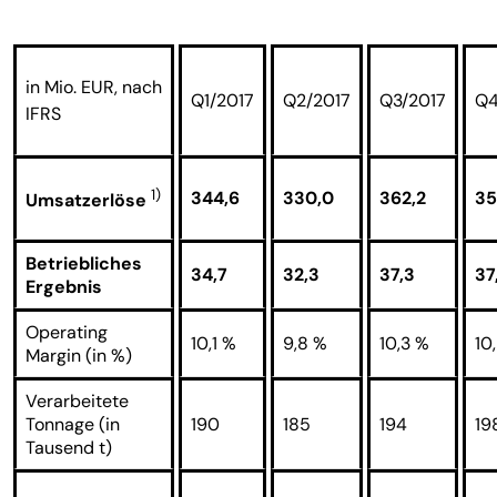
in Mio. EUR, nach
Q1/2017
Q2/2017
Q3/2017
Q4
IFRS
1)
344,6
330,0
362,2
35
Umsatzerlöse
Betriebliches
34,7
32,3
37,3
37
Ergebnis
Operating
10,1 %
9,8 %
10,3 %
10
Margin (in %)
Verarbeitete
Tonnage (in
190
185
194
19
Tausend t)