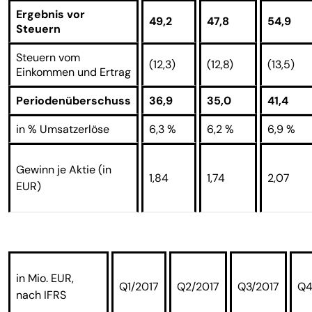
Ergebnis vor
49,2
47,8
54,9
Steuern
Steuern vom
(12,3)
(12,8)
(13,5)
Einkommen und Ertrag
Periodenüberschuss
36,9
35,0
41,4
in % Umsatzerlöse
6,3 %
6,2 %
6,9 %
Gewinn je Aktie (in
1,84
1,74
2,07
EUR)
in Mio. EUR,
Q1/2017
Q2/2017
Q3/2017
Q4
nach IFRS