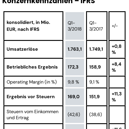
Konzernkennzahlen – IFRS
konsolidiert, in Mio.
Q1-
Q1-
+/-
3/2018
3/2017
EUR, nach IFRS
+0,8
Umsatzerlöse
1.763,1
1.749,1
%
+8,4
Betriebliches Ergebnis
172,3
158,9
%
Operating Margin (in %)
9,8 %
9,1 %
+11,3
Ergebnis vor Steuern
169,0
151,9
%
Steuern vom Einkommen
(42,6)
(38,6)
und Ertrag