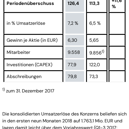
+11,6
Periodenüberschuss
126,4
113,3
%
in % Umsatzerlöse
7,2 %
6,5 %
Gewinn je Aktie (in EUR)
6,30
5,65
1)
Mitarbeiter
9.558
9.856
Investitionen (CAPEX)
77,9
122,0
Abschreibungen
79,8
73,3
1)
zum 31. Dezember 2017
Die konsolidierten Umsatzerlöse des Konzerns beliefen sich
in den ersten neun Monaten 2018 auf 1.763,1 Mio. EUR und
lagen damit leicht über dem Vorjahreswert (Q1-3 2017: