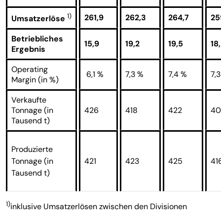
1)
261,9
262,3
264,7
25
Umsatzerlöse
Betriebliches
15,9
19,2
19,5
18
Ergebnis
Operating
6,1 %
7,3 %
7,4 %
7,
Margin (in %)
Verkaufte
Tonnage (in
426
418
422
40
Tausend t)
Produzierte
Tonnage (in
421
423
425
41
Tausend t)
1)
inklusive Umsatzerlösen zwischen den Divisionen