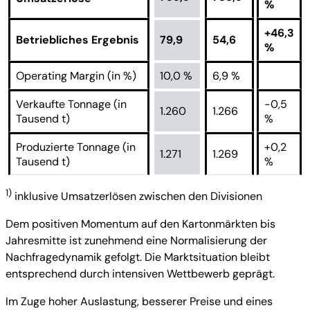
%
+46,3
Betriebliches Ergebnis
79,9
54,6
%
Operating Margin (in %)
10,0 %
6,9 %
Verkaufte Tonnage (in
-0,5
1.260
1.266
Tausend t)
%
Produzierte Tonnage (in
+0,2
1.271
1.269
Tausend t)
%
1)
inklusive Umsatzerlösen zwischen den Divisionen
Dem positiven Momentum auf den Kartonmärkten bis
Jahresmitte ist zunehmend eine Normalisierung der
Nachfragedynamik gefolgt. Die Marktsituation bleibt
entsprechend durch intensiven Wettbewerb geprägt.
Im Zuge hoher Auslastung, besserer Preise und eines