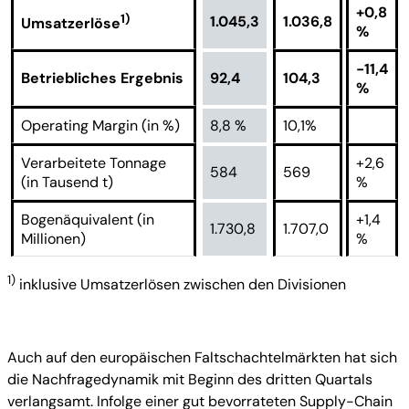
+0,8
1)
1.045,3
1.036,8
Umsatzerlöse
%
-11,4
Betriebliches Ergebnis
92,4
104,3
%
Operating Margin (in %)
8,8 %
10,1%
Verarbeitete Tonnage
+2,6
584
569
(in Tausend t)
%
Bogenäquivalent (in
+1,4
1.730,8
1.707,0
Millionen)
%
1)
inklusive Umsatzerlösen zwischen den Divisionen
Auch auf den europäischen Faltschachtelmärkten hat sich
die Nachfragedynamik mit Beginn des dritten Quartals
verlangsamt. Infolge einer gut bevorrateten Supply-Chain