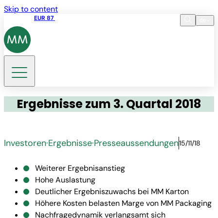
Skip to content
Aktienkurs
EUR 87
14:30 07.08.2026
de
Sprache
EN
DE
Suche
Ergebnisse zum 3. Quartal 2018
Investoren
·
Ergebnisse
·
Presseaussendungen
15/11/18
Weiterer Ergebnisanstieg
Hohe Auslastung
Deutlicher Ergebniszuwachs bei MM Karton
Höhere Kosten belasten Marge von MM Packaging
Nachfragedynamik verlangsamt sich