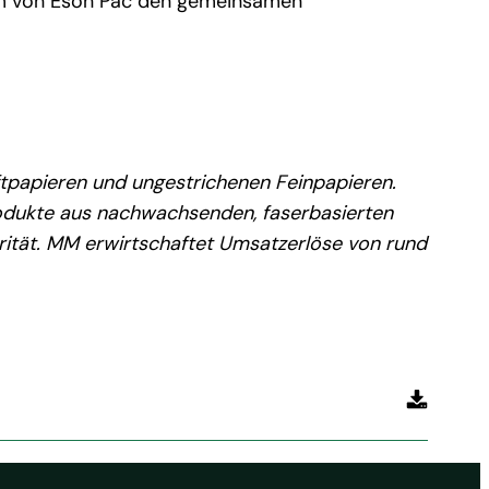
Team von Eson Pac den gemeinsamen
ftpapieren und ungestrichenen Feinpapieren.
rodukte aus nachwachsenden, faserbasierten
orität. MM erwirtschaftet Umsatzerlöse von rund