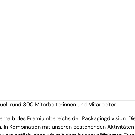
e für Packaging voran
 an Eson Pac mit Sitz in Veddige, Schweden, vom Mehr
ment erworben.
kelt, produziert und vertreibt Eson Pac hochwertige
Produktionsstandorte in Schweden und einen in Dänemar
uell rund 300 Mitarbeiterinnen und Mitarbeiter.
nerhalb des Premiumbereichs der Packagingdivision. Die
n. In Kombination mit unseren bestehenden Aktivitäte