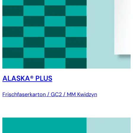
ALASKA® PLUS
Frischfaserkarton / GC2 / MM Kwidzyn