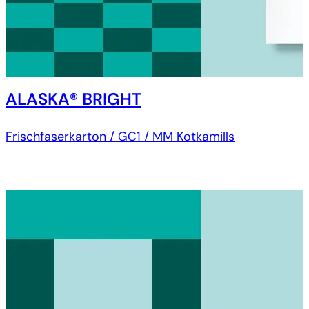
ALASKA® BRIGHT
Frischfaserkarton / GC1 / MM Kotkamills