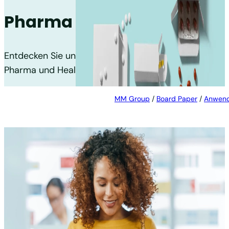
Pharma und Health Care
Entdecken Sie unsere faserbasierten Lösungen für
Pharma und Health Care.
MM Group
/
Board Paper
/
Anwen