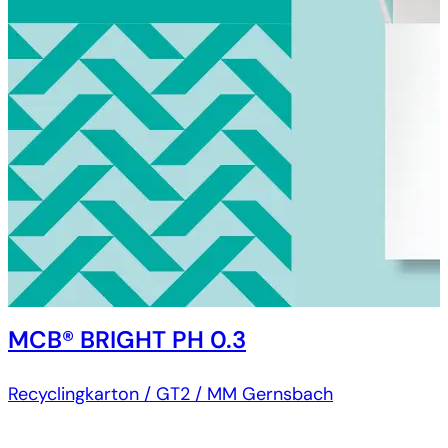
MCB® BRIGHT PH 0.3
Recyclingkarton / GT2 / MM Gernsbach