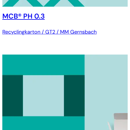
MCB® PH 0.3
Recyclingkarton / GT2 / MM Gernsbach