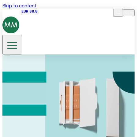
Skip to content
Aktienkurs
EUR 88.8
09:15 06.08.2026
de
Sprache
EN
DE
Suche