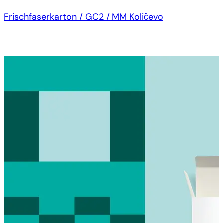
Frischfaserkarton / GC2 / MM Količevo