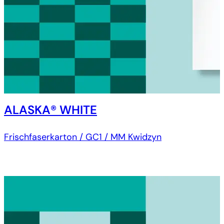
ALASKA® WHITE
Frischfaserkarton / GC1 / MM Kwidzyn