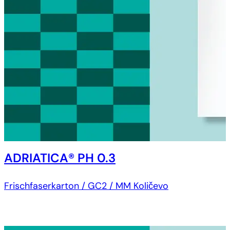
ADRIATICA® PH 0.3
Frischfaserkarton / GC2 / MM Količevo