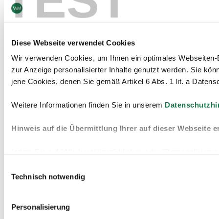
TEST
Diese Webseite verwendet Cookies
Wir verwenden Cookies, um Ihnen ein optimales Webseiten-Erl
zur Anzeige personalisierter Inhalte genutzt werden. Sie k
jene Cookies, denen Sie gemäß Artikel 6 Abs. 1 lit. a Daten
Weitere Informationen finden Sie in unserem
Datenschutzhi
Hinweis auf die Übermittlung Ihrer auf dieser Webseite e
Indem Sie auf "Alle bestätigen" klicken oder "Personalisieru
Daten auch in Drittstaaten, in denen die DSGVO nicht gilt, 
Einwilligungsauswahl
"Auswahl bestätigen“ auswählen, findet die oben beschriebene
Technisch notwendig
Personalisierung