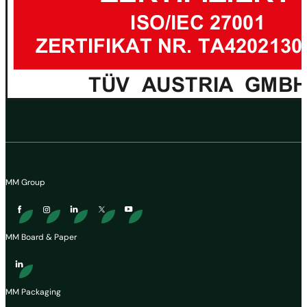
MM Group
MM Board & Paper
MM Packaging