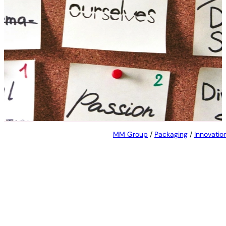
Unser Ansatz
Bei MM Packaging setzen wir auf nachhaltige,
kundenorientierte und marktorientierte
Innovationen, um Lösungen zu entwickeln, die die
Bedürfnisse unserer Kunden erfüllen und zu einer
besseren Zukunft beitragen.
MM Group
/
Packaging
/
Innovatio