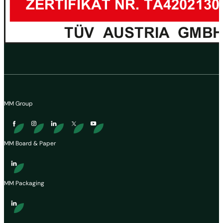
MM Group
MM Board & Paper
MM Packaging