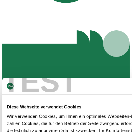
TEST
INVESTOREN
Nehmen Sie Kontakt mit
Diese Webseite verwendet Cookies
Investor Relations auf
Wir verwenden Cookies, um Ihnen ein optimales Webseiten-E
zählen Cookies, die für den Betrieb der Seite zwingend erford
Wir freuen uns auf Ihre Nachricht und bemühen uns stets
die lediglich zu anonymen Statistikzwecken, für Komforteins