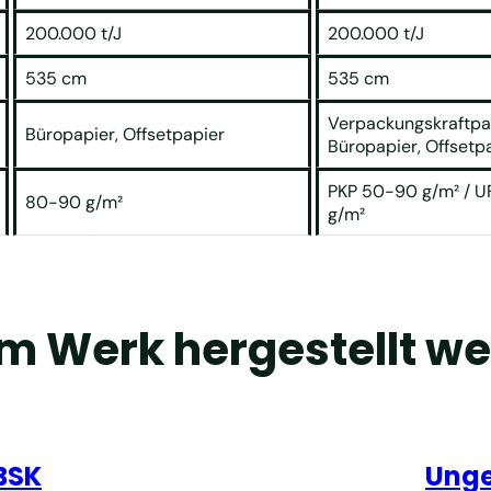
200.000 t/J
200.000 t/J
535 cm
535 cm
Verpackungskraftpa
Büropapier, Offsetpapier
Büropapier, Offsetp
PKP 50-90 g/m² / 
80-90 g/m²
g/m²
em Werk hergestellt w
BSK
Unge