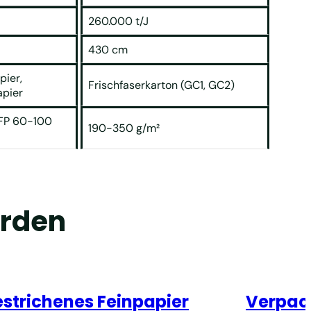
260.000 t/J
430 cm
pier,
Frischfaserkarton (GC1, GC2)
apier
UFP 60-100
190-350 g/m²
erden
strichenes Feinpapier
Verpac