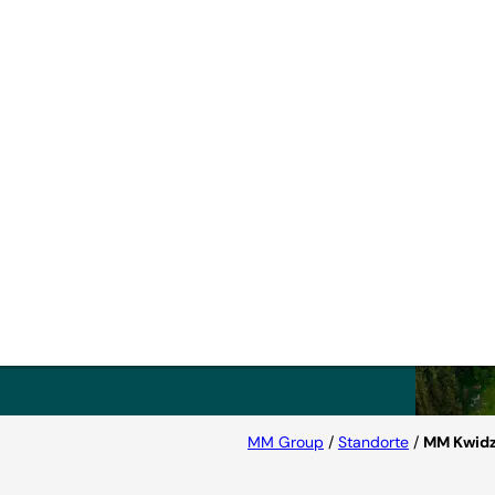
 ist
eller
enen
druck
MM Group
/
Standorte
/
MM Kwid