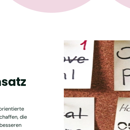
nsatz
rientierte
haffen, die
 besseren