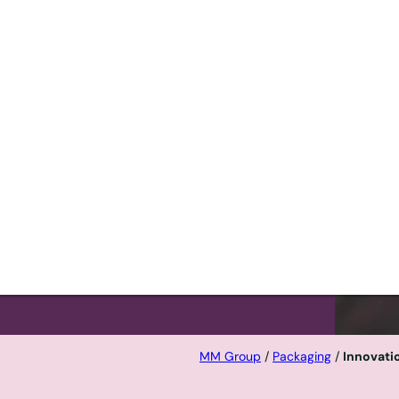
ln,
ngen.
MM Group
/
Packaging
/
Innovati