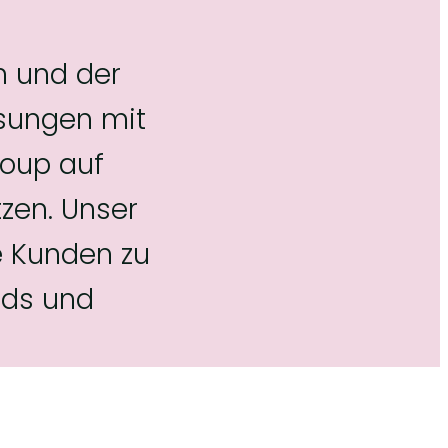
n und der
ösungen mit
roup auf
zen. Unser
e Kunden zu
nds und