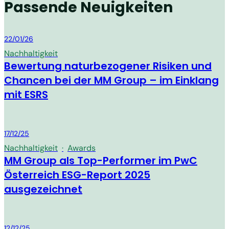
Passende Neuigkeiten
MM Group
22/01/26
Nachhaltigkeit
Bewertung naturbezogener Risiken und
Chancen bei der MM Group – im Einklang
mit ESRS
MM Group
17/12/25
Nachhaltigkeit
·
Awards
MM Group als Top-Performer im PwC
Österreich ESG-Report 2025
ausgezeichnet
MM Group
12/12/25