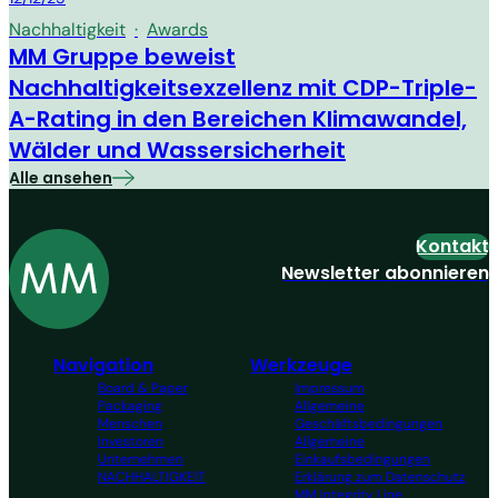
Nachhaltigkeit
·
Awards
MM Gruppe beweist
Nachhaltigkeitsexzellenz mit CDP-Triple-
A-Rating in den Bereichen Klimawandel,
Wälder und Wassersicherheit
Alle ansehen
Kontakt
Newsletter abonnieren
Navigation
Werkzeuge
Board & Paper
Impressum
Packaging
Allgemeine
Menschen
Geschäftsbedingungen
Investoren
Allgemeine
Unternehmen
Einkaufsbedingungen
NACHHALTIGKEIT
Erklärung zum Datenschutz
MM Integrity Line