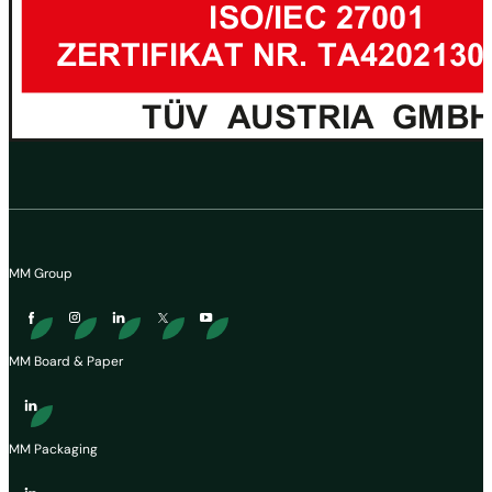
MM Group
MM Board & Paper
MM Packaging