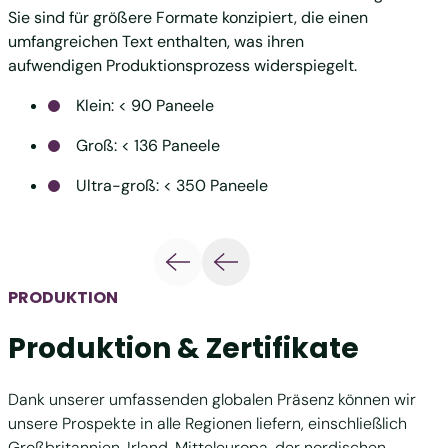
Sie sind für größere Formate konzipiert, die einen
kreuzg
umfangreichen Text enthalten, was ihren
beträc
aufwendigen Produktionsprozess widerspiegelt.
ermögl
Verpac
Klein: < 90 Paneele
Groß: < 136 Paneele
Ultra-groß: < 350 Paneele
PRODUKTION
Produktion & Zertifikate
Dank unserer umfassenden globalen Präsenz können wir
unsere Prospekte in alle Regionen liefern, einschließlich
Großbritannien, Irland, Mitteleuropa, der nordischen