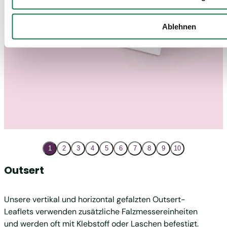
Ablehnen
1
2
3
4
5
6
7
8
9
10
Outsert
Plur
Unsere vertikal und horizontal gefalzten Outsert-
Unsere
Leaflets verwenden zusätzliche Falzmessereinheiten
einzel
und werden oft mit Klebstoff oder Laschen befestigt.
werden