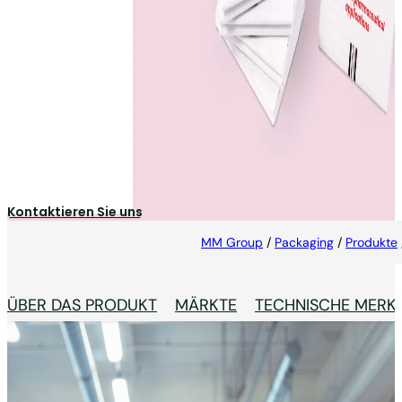
Leaflets
Wir beliefern Pharma &
Healthcare
Hersteller
weltweit mit Patienteninformationsbroschüren
höchster Qualität in flachen sowie komplexen
Formaten.
Kontaktieren Sie uns
MM Group
/
Packaging
/
Produkte
ÜBER DAS PRODUKT
MÄRKTE
TECHNISCHE MERK