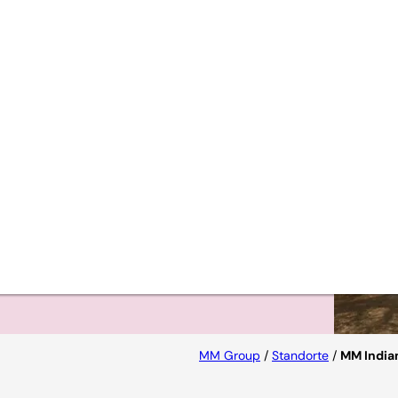
tteln
MM Group
/
Standorte
/
MM India