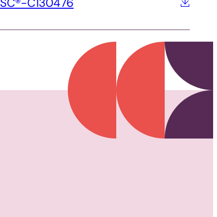
 FSC®-C130476