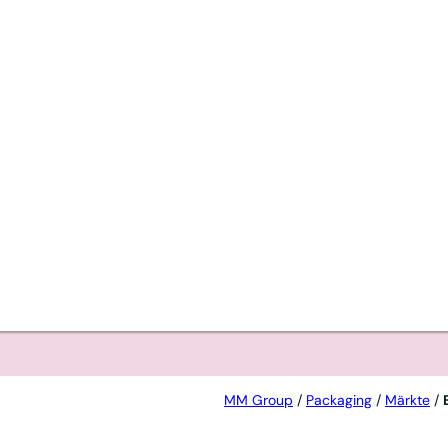
ach
abels
bt die
MM Group
/
Packaging
/
Märkte
/