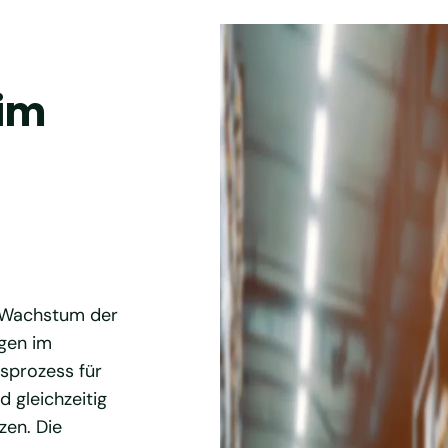
 im
s Wachstum der
gen im
sprozess für
d gleichzeitig
en. Die