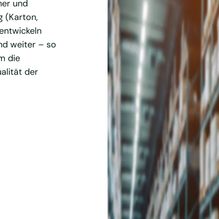
her und
 (Karton,
entwickeln
nd weiter – so
m die
alität der