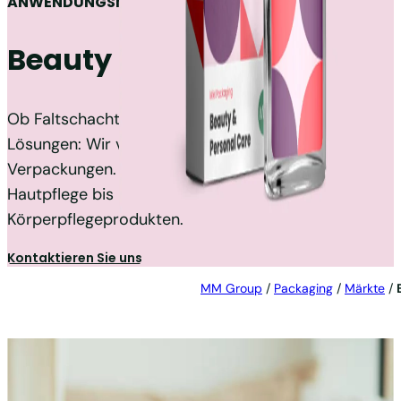
ANWENDUNGSMÄRKTE
Beauty & Personal Care
Ob Faltschachteln, Labels oder individuelle
Lösungen: Wir verwandeln Ihre Beauty-Vision in
Verpackungen. Von Luxus-Make-up, Parfüm und
Hautpflege bis hin zu alltäglichen Schönheits- und
Körperpflegeprodukten.
Kontaktieren Sie uns
MM Group
/
Packaging
/
Märkte
/