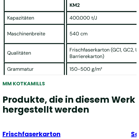
KM2
Kapazitäten
400.000 t/J
Maschinenbreite
540 cm
Frischfaserkarton (GC1, GC2, U
Qualitäten
Barrierekarton)
Grammatur
150-500 g/m²
MM KOTKAMILLS
Produkte, die in diesem Werk
hergestellt werden
Frischfaserkarton
Sa