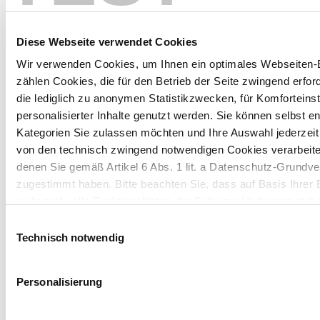
Related News
Diese Webseite verwendet Cookies
Erfahren Sie die neuesten Nachrichten aus der
Wir verwenden Cookies, um Ihnen ein optimales Webseiten-E
Kartonindustrie und von MM Board & Paper.
zählen Cookies, die für den Betrieb der Seite zwingend erford
die lediglich zu anonymen Statistikzwecken, für Komforteins
Board & Paper
09/02/26
personalisierter Inhalte genutzt werden. Sie können selbst e
Kundenstories
·
Customer Stories
Kategorien Sie zulassen möchten und Ihre Auswahl jederzei
OTG setzt mit FOODBOARD® auf höchste
von den technisch zwingend notwendigen Cookies verarbeite
Standards in der Produktsicherheit
denen Sie gemäß Artikel 6 Abs. 1 lit. a Datenschutz-Grun
zugestimmt haben. Bitte beachten Sie, dass auf Basis Ihrer
nicht mehr alle Funktionalitäten der Seite zur Verfügung steh
Board & Paper
02/02/26
Einwilligungsauswahl
Unternehmen / Werke
Weitere Informationen finden Sie in unserem
Datenschutzhi
Technisch notwendig
BCTMP Birch von MM FollaCell: Hohes
Hinweis auf die Übermittlung Ihrer auf dieser Webseite 
Volumen & hohe Helligkeit
Personalisierung
Drittstaaten: