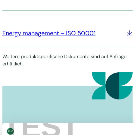
Energy management – ISO 50001
Weitere produktspezifische Dokumente sind auf Anfrage
erhältlich.
TEST
MM BOARD & PAPER