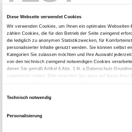
Diese Webseite verwendet Cookies
Wir verwenden Cookies, um Ihnen ein optimales Webseiten-E
SICHERHEITSETIKETT & ETIKETTENSPENDER
zählen Cookies, die für den Betrieb der Seite zwingend erford
die lediglich zu anonymen Statistikzwecken, für Komforteins
TagPack
personalisierter Inhalte genutzt werden. Sie können selbst e
Kategorien Sie zulassen möchten und Ihre Auswahl jederzei
von den technisch zwingend notwendigen Cookies verarbeite
Unser Etikettenspendeservice für pharmazeutische
denen Sie gemäß Artikel 6 Abs. 1 lit. a Datenschutz-Grun
Verpackungen integriert Etiketten mit Hilfe
zugestimmt haben. Bitte beachten Sie, dass auf Basis Ihrer
automatisierter Maschinen in Faltschachteln. Dieser
nicht mehr alle Funktionalitäten der Seite zur Verfügung steh
Prozess sorgt für eine präzise Platzierung der
Einwilligungsauswahl
Etiketten, überprüft ihre Genauigkeit und erstellt
Weitere Informationen finden Sie in unserem
Datenschutzhi
Technisch notwendig
detaillierte Berichte. Bei serialisierten Etiketten wie
Bollino bestätigt unser System die korrekte
Hinweis auf die Übermittlung Ihrer auf dieser Webseite 
Anwendung der Codes und erleichtert so die
Personalisierung
Drittstaaten:
Berichterstattung an die Behörden. Wir verarbeiten
verschiedene Etikettentypen, darunter Peel-to-
Indem Sie auf "Alle bestätigen" klicken oder "Personalisierung