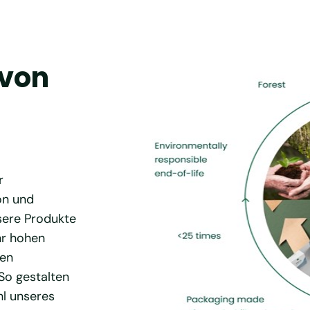
 von
r
on und
nsere Produkte
hr hohen
den
So gestalten
l unseres