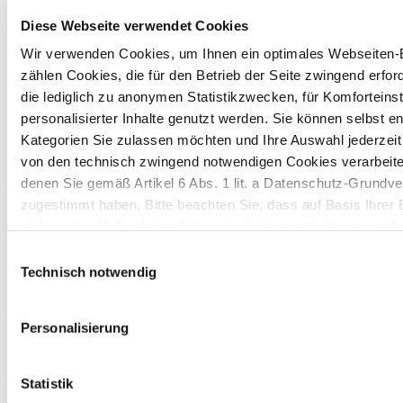
Diese Webseite verwendet Cookies
Wir verwenden Cookies, um Ihnen ein optimales Webseiten-E
zählen Cookies, die für den Betrieb der Seite zwingend erford
MANIPULATIONSSICHERE ETIKETTEN UND
die lediglich zu anonymen Statistikzwecken, für Komforteins
KARTONS
personalisierter Inhalte genutzt werden. Sie können selbst e
Kategorien Sie zulassen möchten und Ihre Auswahl jederzei
Inhaltsintegrität
von den technisch zwingend notwendigen Cookies verarbeite
sicherstellen
denen Sie gemäß Artikel 6 Abs. 1 lit. a Datenschutz-Grun
zugestimmt haben. Bitte beachten Sie, dass auf Basis Ihrer
nicht mehr alle Funktionalitäten der Seite zur Verfügung steh
Unsere manipulationssicheren Lösungen zeigen dem
Einwilligungsauswahl
Weitere Informationen finden Sie in unserem
Datenschutzhi
Benutzer deutlich an, dass eine Manipulation
Technisch notwendig
stattgefunden hat. Diese Lösungen können mit
Hinweis auf die Übermittlung Ihrer auf dieser Webseite 
versiegelten Zugangspunkten in den Karton
Personalisierung
Drittstaaten:
integriert werden, wobei entweder eine
Klappenstruktur oder eine Etikettenlösung
Indem Sie auf "Alle bestätigen" klicken oder "Personalisierung
verwendet wird. Sie erhöhen die Produktsicherheit
Statistik
„Marketing“ zusammen mit "Auswahl bestätigen" auswählen, 
und sind unerlässlich, um die Unversehrtheit