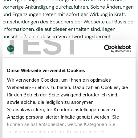
vorherige Ankündigung durchzuführen. Solche Änderungen
und Ergänzungen treten mit sofortiger Wirkung in Kraft.
Entscheidungen des Besuchers der Webseite auf Basis der
Informationen, die auf dieser enthalten sind, liegen
TEST
ausschließlich in dessen Verantwortungsbereich.
Die Mayr-Melnhof Karton Aktiengesellschaft lehnt jegliche
Haftung für Schäden, einschließlich Folgeschäden, die im
Zusammenhang mit der Nutzung der auf der Webseite
Diese Webseite verwendet Cookies
bereitgestellten Informationen entstanden sind, ab. Der
Inhalt dieser Webseite stellt insbesondere auch keine
Wir verwenden Cookies, um Ihnen ein optimales
Aufforderung zum Kauf oder Handel mit Aktien oder ADR
Webseiten-Erlebnis zu bieten. Dazu zählen Cookies, die
(American Depositary Receipts) der Mayr-Melnhof Karton
für den Betrieb der Seite zwingend erforderlich sind,
Aktiengesellschaft dar. Kein Inhalt dieser Webseite darf als
sowie solche, die lediglich zu anonymen
Beratung oder Abgabe einer Empfehlung für Anlagezwecke
Statistikzwecken, für Komforteinstellungen oder zur
ausgelegt werden.
Anzeige personalisierter Inhalte genutzt werden. Sie
können selbst entscheiden, welche Kategorien Sie
Zukunftsgerichtete Aussagen, die auf dieser Webseite
zulassen möchten und Ihre Auswahl jederzeit
gemacht werden, stellen lediglich Ansichten der Mayr-