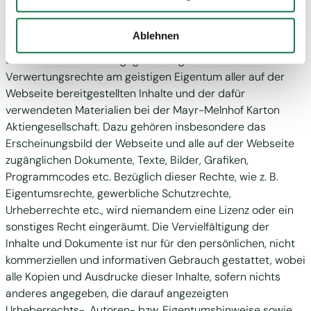
ausdrücklich aus, soweit dies gesetzlich zulässig ist.
Drittstaaten, in denen die DSGVO nicht gilt, verarbeitet
werden. Beispielsweise werden diese Daten von Google
COPYRIGHT
Ablehnen
auch in den USA verarbeitet. Wenn Sie jedoch nicht
"Personalisierung", „Statistik“ und/oder „Marketing“
Sofern nicht anders angegeben liegen die
zusammen mit "Auswahl bestätigen“ auswählen, findet
Verwertungsrechte am geistigen Eigentum aller auf der
die oben beschriebene Übermittlung nicht statt.
Webseite bereitgestellten Inhalte und der dafür
verwendeten Materialien bei der Mayr-Melnhof Karton
Aktiengesellschaft. Dazu gehören insbesondere das
Erscheinungsbild der Webseite und alle auf der Webseite
zugänglichen Dokumente, Texte, Bilder, Grafiken,
Programmcodes etc. Bezüglich dieser Rechte, wie z. B.
Eigentumsrechte, gewerbliche Schutzrechte,
Urheberrechte etc., wird niemandem eine Lizenz oder ein
sonstiges Recht eingeräumt. Die Vervielfältigung der
Inhalte und Dokumente ist nur für den persönlichen, nicht
kommerziellen und informativen Gebrauch gestattet, wobei
alle Kopien und Ausdrucke dieser Inhalte, sofern nichts
anderes angegeben, die darauf angezeigten
Urheberrechts-, Autoren- bzw. Eigentumshinweise sowie