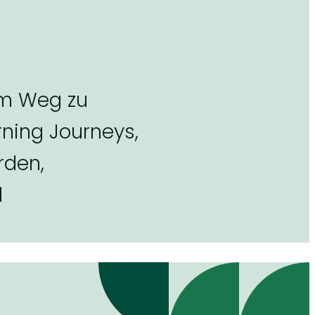
nem Weg zu
rning Journeys,
rden,
d