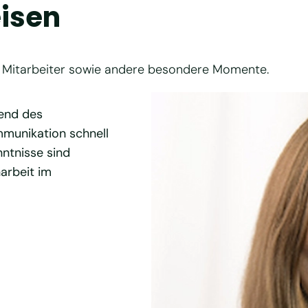
isen
r Mitarbeiter sowie andere besondere Momente.
end des
Durch das Feedback und die Z
mmunikation schnell
Lateral Leadership-Trainings hab
ntnisse sind
reflektieren und mich stetig zu 
arbeit im
Trainer waren für mich eine Be
Katharina
Head of Quality and