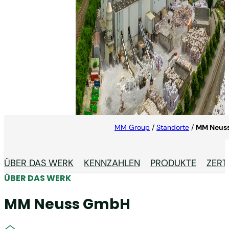
MM Neuss GmbH
MM Neuss bietet auf seiner hochmodernen
Linerboard-Maschine die gesamte Palette an
Recyclingliner und zusätzlich einige
Recyclingkartonqualitäten (GD2) an.
MM Group
/
Standorte
/
MM Neus
ÜBER DAS WERK
KENNZAHLEN
PRODUKTE
ZERT
ÜBER DAS WERK
MM Neuss GmbH