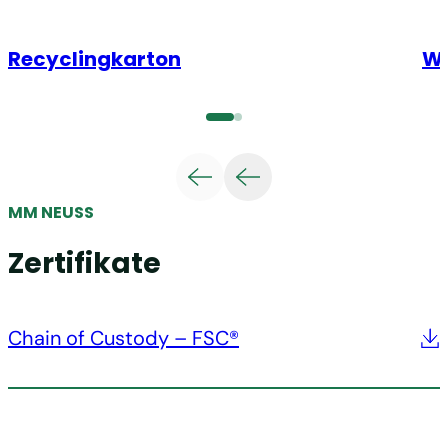
Recyclingkarton
We
MM NEUSS
Zertifikate
Chain of Custody – FSC®