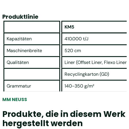
Produktlinie
KM5
Kapazitäten
410.000 t/J
Maschinenbreite
520 cm
Qualitäten
Liner (Offset Liner, Flexo Liner)
Recyclingkarton (GD)
Grammatur
140-350 g/m²
MM NEUSS
Produkte, die in diesem Werk
hergestellt werden