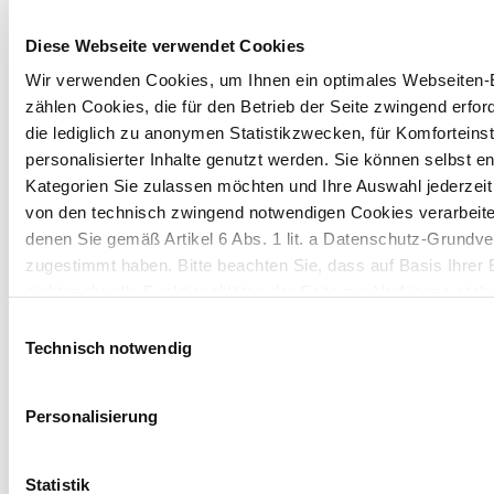
Kundenstories
·
Customer Stories
OTG setzt mit FOODBOARD® auf höchste
Diese Webseite verwendet Cookies
Standards in der Produktsicherheit
Wir verwenden Cookies, um Ihnen ein optimales Webseiten-E
zählen Cookies, die für den Betrieb der Seite zwingend erford
die lediglich zu anonymen Statistikzwecken, für Komforteins
Board & Paper
02/02/26
personalisierter Inhalte genutzt werden. Sie können selbst e
Unternehmen / Werke
Kategorien Sie zulassen möchten und Ihre Auswahl jederzei
BCTMP Birch von MM FollaCell: Hohes
von den technisch zwingend notwendigen Cookies verarbeite
Volumen & hohe Helligkeit
denen Sie gemäß Artikel 6 Abs. 1 lit. a Datenschutz-Grun
zugestimmt haben. Bitte beachten Sie, dass auf Basis Ihrer
nicht mehr alle Funktionalitäten der Seite zur Verfügung steh
Board & Paper
07/01/26
Einwilligungsauswahl
MM Kwidzyn benennt seine Packaging
Weitere Informationen finden Sie in unserem
Datenschutzhi
Technisch notwendig
Kraft Paper Marke in MM POLAR® um
Hinweis auf die Übermittlung Ihrer auf dieser Webseite 
Zu allen News
Personalisierung
MM NEUSS
Drittstaaten:
Entdecken Sie unsere
Indem Sie auf "Alle bestätigen" klicken oder "Personalisierung
Statistik