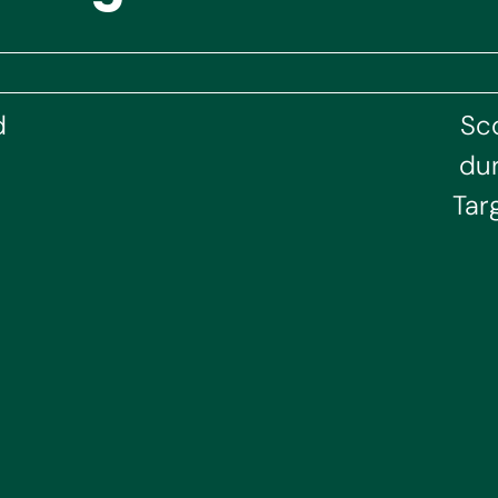
d
Sco
du
Targ