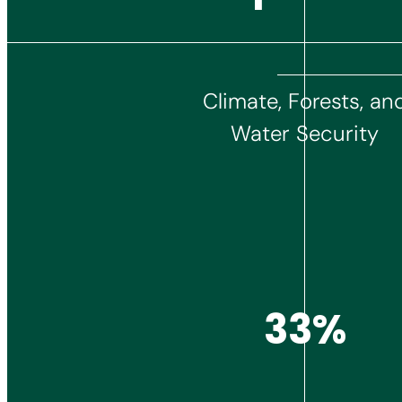
Climate, Forests, an
Water Security
35%