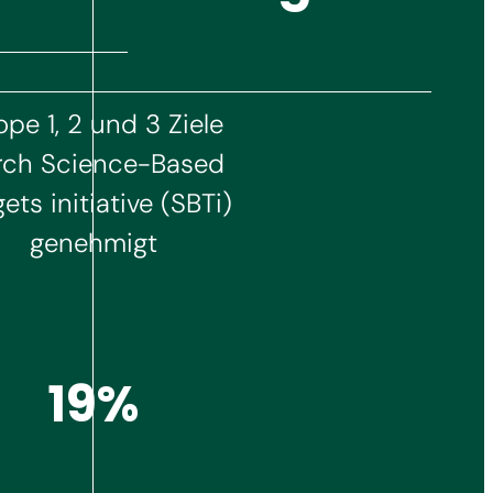
pe 1, 2 und 3 Ziele
rch Science-Based
ets initiative (SBTi)
genehmigt
21%