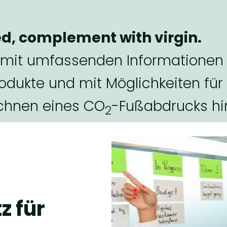
led, complement with virgin.
 mit umfassenden Informationen
ukte und mit Möglichkeiten für d
echnen eines
CO
-Fußabdrucks hi
2
z für