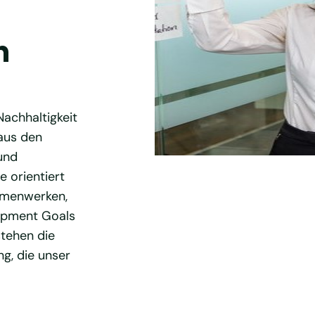
n
achhaltigkeit
aus den
und
 orientiert
hmenwerken,
opment Goals
tehen die
ng, die unser