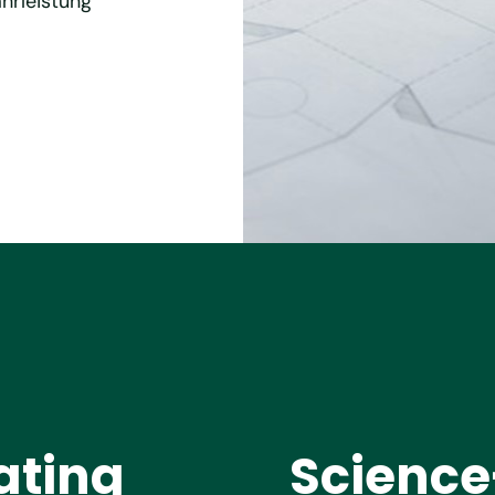
hrleistung
ating
Science