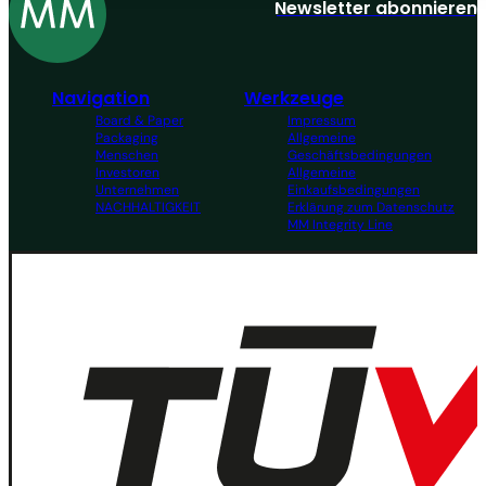
Newsletter abonnieren
Navigation
Werkzeuge
Board & Paper
Impressum
Packaging
Allgemeine
Menschen
Geschäftsbedingungen
Investoren
Allgemeine
Unternehmen
Einkaufsbedingungen
NACHHALTIGKEIT
Erklärung zum Datenschutz
MM Integrity Line