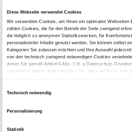
PACKAGING
Diese Webseite verwendet Cookies
News
Wir verwenden Cookies, um Ihnen ein optimales Webseiten-E
zählen Cookies, die für den Betrieb der Seite zwingend erford
Erfahre mehr über die Kartonindustrie.
die lediglich zu anonymen Statistikzwecken, für Komforteins
personalisierter Inhalte genutzt werden. Sie können selbst e
Packaging
19/12/25
Kategorien Sie zulassen möchten und Ihre Auswahl jederzei
Pharma & HC Industry Insights
von den technisch zwingend notwendigen Cookies verarbeite
Zukunft der sekundären Pharma-
denen Sie gemäß Artikel 6 Abs. 1 lit. a Datenschutz-Grun
Verpackungen in den USA: Einblicke von
zugestimmt haben. Bitte beachten Sie, dass auf Basis Ihrer
Russell Hill
nicht mehr alle Funktionalitäten der Seite zur Verfügung steh
Einwilligungsauswahl
Weitere Informationen finden Sie in unserem
Datenschutzhi
Technisch notwendig
Packaging
15/12/25
Hinweis auf die Übermittlung Ihrer auf dieser Webseite 
Customer Stories
Personalisierung
Drittstaaten:
Lancôme Holiday Packaging: Wenn mit
der besonderen Verpackung besondere
Indem Sie auf "Alle bestätigen" klicken oder "Personalisierung
Statistik