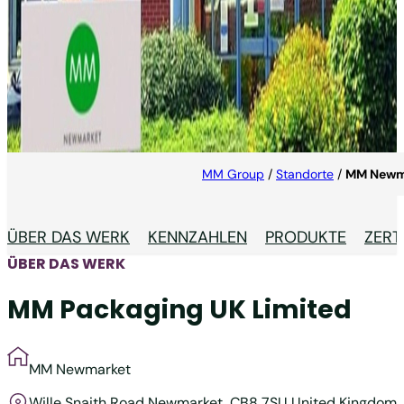
MM Newmarket
Experte in der Beipackzettelproduktion in der
Region Großbritannien/Irlan.
MM Group
/
Standorte
/
MM Newm
ÜBER DAS WERK
KENNZAHLEN
PRODUKTE
ZERT
ÜBER DAS WERK
MM Packaging UK Limited
MM Newmarket
Wille Snaith Road
Newmarket, CB8 7SU
United Kingdom