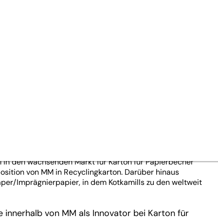
08/21
faserkarton und innovativen
nststoffersatz.
reinbarten Erwerb von Kotkamills, Finnland, nach
ossen. Durch die Akquisition stärkt MM die Position am
 an Barrierekartonlösungen, die PE (Polyethylen)-
 in den wachsenden Markt für Karton für Papierbecher
tposition von MM in Recyclingkarton. Darüber hinaus
aper/Imprägnierpapier, in dem Kotkamills zu den weltweit
 innerhalb von MM als Innovator bei Karton für