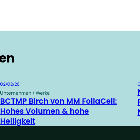
ten
Board & Paper
02/02/26
0
Unternehmen / Werke
BCTMP Birch von MM FollaCell:
Hohes Volumen & hohe
Helligkeit