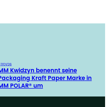
Board & Paper
7/01/26
MM Kwidzyn benennt seine
Packaging Kraft Paper Marke in
MM POLAR® um