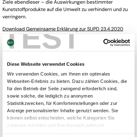
Ziele ebendieser – die Auswirkungen bestimmter
Kunststoffprodukte auf die Umwelt zu verhindern und zu
verringern.
TEST
Download Gemeinsame Erklärung zur SUPD 23.4.2020
BOARD & PAPER
Diese Webseite verwendet Cookies
Verwandte Nachrichten
Wir verwenden Cookies, um Ihnen ein optimales
Webseiten-Erlebnis zu bieten. Dazu zählen Cookies, die
Board & Paper
09/02/26
für den Betrieb der Seite zwingend erforderlich sind,
sowie solche, die lediglich zu anonymen
Kundenstories
·
Customer Stories
OTG setzt mit FOODBOARD® auf höchste
Statistikzwecken, für Komforteinstellungen oder zur
Anzeige personalisierter Inhalte genutzt werden. Sie
Standards in der Produktsicherheit
können selbst entscheiden, welche Kategorien Sie
zulassen möchten und Ihre Auswahl jederzeit
zurücksetzen. Abgesehen von den technisch zwingend
Board & Paper
02/02/26