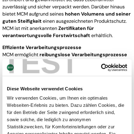
zuverlässig und sicher verpackt werden. Darüber hinaus
bietet MCM aufgrund seines
hohen Volumens und seiner
guten Steifigkeit
einen ausgezeichneten Produktschutz.
MCM ist mit anerkannten
Zertifikaten für
verantwortungsvolle Forstwirtschaft
erhältlich.
Effiziente Verarbeitungsprozesse
TEST
MCM ermöglicht
reibungslose Verarbeitungsprozesse
auch bei hohen Geschwindigkeiten
. Dieses GD2
ermöglicht effiziente und produktive Abläufe, um den
Anforderungen eines schnelllebigen Marktes gerecht zu
werden, ohne Kompromisse bei der Qualität einzugehen.
Diese Webseite verwendet Cookies
Die Ausweitung der Produktion von MCM auf vier
Wir verwenden Cookies, um Ihnen ein optimales
europäische Werke und das konstante Engagement für
Webseiten-Erlebnis zu bieten. Dazu zählen Cookies, die
Qualität, Liefersicherheit, Effizienz und Nachhaltigkeit
für den Betrieb der Seite zwingend erforderlich sind,
positionieren MCM als die
bevorzugte Wahl
für
sowie solche, die lediglich zu anonymen
Unternehmen, die einen zuverlässigen und
Statistikzwecken, für Komforteinstellungen oder zur
umweltbewussten Recyclingkarton suchen.
Anzeige personalisierter Inhalte genutzt werden. Sie