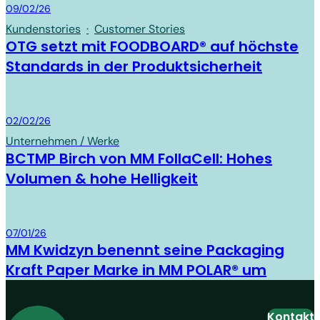
Board & Paper
09/02/26
Kundenstories
·
Customer Stories
OTG setzt mit FOODBOARD® auf höchste
Standards in der Produktsicherheit
Board & Paper
02/02/26
Unternehmen / Werke
BCTMP Birch von MM FollaCell: Hohes
Volumen & hohe Helligkeit
Board & Paper
07/01/26
MM Kwidzyn benennt seine Packaging
Kraft Paper Marke in MM POLAR® um
Kontakt