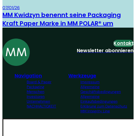
Board & Paper
07/01/26
MM Kwidzyn benennt seine Packaging
Kraft Paper Marke in MM POLAR® um
Kontakt
Newsletter abonnieren
Navigation
Werkzeuge
Board & Paper
Impressum
Packaging
Allgemeine
Menschen
Geschäftsbedingungen
Investoren
Allgemeine
Unternehmen
Einkaufsbedingungen
NACHHALTIGKEIT
Erklärung zum Datenschutz
MM Integrity Line