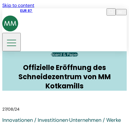
Skip to content
Aktienkurs
EUR 87
14:30 07.08.2026
de
Sprache
EN
DE
Suche
Board & Paper
Offizielle Eröffnung des
Schneidezentrum von MM
Kotkamills
27/08/24
Innovationen / Investitionen
·
Unternehmen / Werke