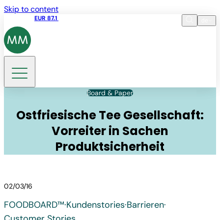
Skip to content
Aktienkurs
EUR 87.1
09:46 07.08.2026
de
Sprache
EN
DE
Suche
Board & Paper
Ostfriesische Tee Gesellschaft:
Vorreiter in Sachen
Produktsicherheit
02/03/16
FOODBOARD™
·
Kundenstories
·
Barrieren
·
Customer Stories