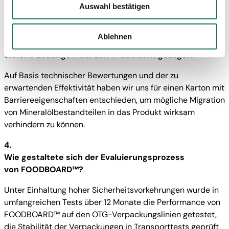
Ihre auf dieser Webseite erhobenen Daten auch in
Auswahl bestätigen
kommen kann, sehr wohl jedoch weiterhin zur
Drittstaaten, in denen die DSGVO nicht gilt, verarbeitet
Querkontamination aus Transportverpackungen.
werden. Beispielsweise werden diese Daten von Google
Ablehnen
auch in den USA verarbeitet. Wenn Sie jedoch nicht
3.
"Personalisierung", „Statistik“ und/oder „Marketing“
Welche Lösungen wurden in Betracht gezogen?
zusammen mit "Auswahl bestätigen“ auswählen, findet
Auf Basis technischer Bewertungen und der zu
die oben beschriebene Übermittlung nicht statt.
erwartenden Effektivität haben wir uns für einen Karton mit
Barriereeigenschaften entschieden, um mögliche Migration
von Mineralölbestandteilen in das Produkt wirksam
verhindern zu können.
4.
Wie gestaltete sich der Evaluierungsprozess
von FOODBOARD™?
Unter Einhaltung hoher Sicherheitsvorkehrungen wurde in
umfangreichen Tests über 12 Monate die Performance von
FOODBOARD™ auf den OTG-Verpackungslinien getestet,
die Stabilität der Verpackungen in Transporttests geprüft