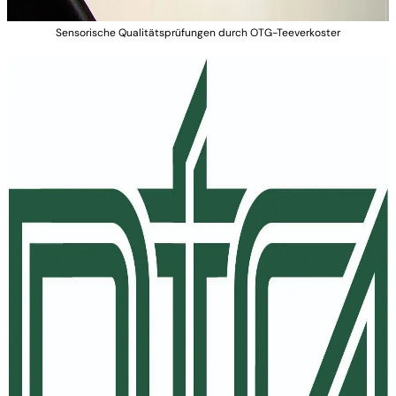
Sensorische Qualitätsprüfungen durch OTG-Teeverkoster