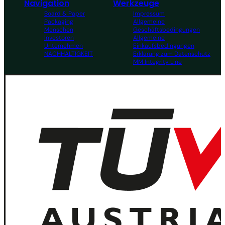
Navigation
Werkzeuge
Board & Paper
Impressum
Packaging
Allgemeine
Menschen
Geschäftsbedingungen
Investoren
Allgemeine
Unternehmen
Einkaufsbedingungen
NACHHALTIGKEIT
Erklärung zum Datenschutz
MM Integrity Line