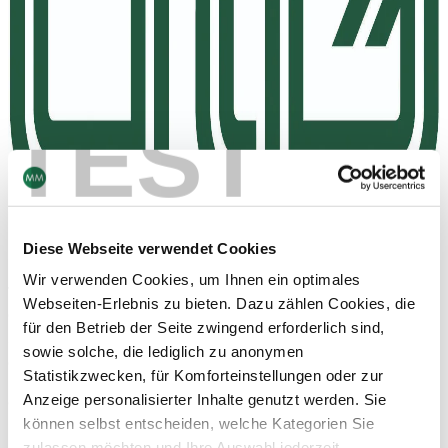
TEST
Nachhaltiges Wirtschaften ist seit über 100 Jahren Teil des
Diese Webseite verwendet Cookies
Selbstverständnisses von OTG
Wir verwenden Cookies, um Ihnen ein optimales
1.
Webseiten-Erlebnis zu bieten. Dazu zählen Cookies, die
OTG hat sich intensiv mit Verpackungssicherheit
für den Betrieb der Seite zwingend erforderlich sind,
auseinandergesetzt. Was war der ausschlaggebende
sowie solche, die lediglich zu anonymen
Grund?
Statistikzwecken, für Komforteinstellungen oder zur
Anzeige personalisierter Inhalte genutzt werden. Sie
OTG verfolgt seit Langem absolute Produktsicherheit und
können selbst entscheiden, welche Kategorien Sie
höchste Standards bei Materialien, Verarbeitung und
zulassen möchten und Ihre Auswahl jederzeit