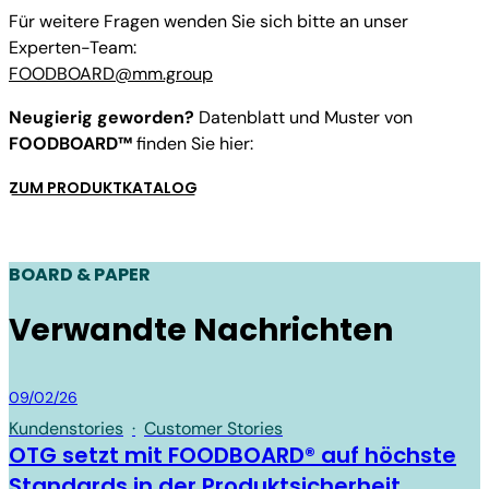
Für weitere Fragen wenden Sie sich bitte an unser
Experten-Team:
FOODBOARD@mm.group
Neugierig geworden?
Datenblatt und Muster von
FOODBOARD™
finden Sie hier:
ZUM PRODUKTKATALOG
BOARD & PAPER
Verwandte Nachrichten
Board & Paper
09/02/26
Kundenstories
·
Customer Stories
OTG setzt mit FOODBOARD® auf höchste
Standards in der Produktsicherheit