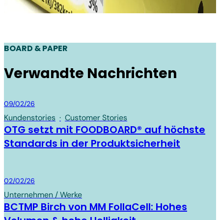
BOARD & PAPER
Verwandte Nachrichten
Board & Paper
09/02/26
Kundenstories
·
Customer Stories
OTG setzt mit FOODBOARD® auf höchste
Standards in der Produktsicherheit
Board & Paper
02/02/26
Unternehmen / Werke
BCTMP Birch von MM FollaCell: Hohes