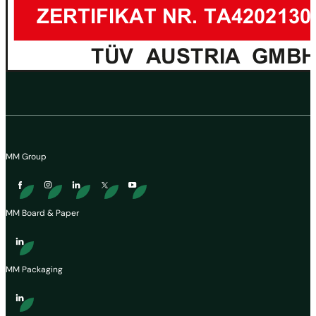
MM Group
MM Board & Paper
MM Packaging