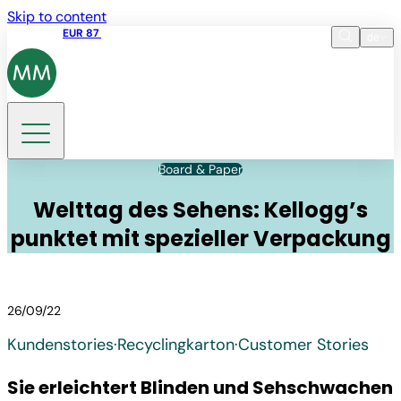
Skip to content
Aktienkurs
EUR 87
14:30 07.08.2026
de
Sprache
EN
DE
Suche
Board & Paper
Welttag des Sehens: Kellogg’s
punktet mit spezieller Verpackung
26/09/22
Kundenstories
·
Recycling­karton
·
Customer Stories
Sie erleichtert Blinden und Sehschwachen