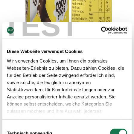
TEST
Diese Webseite verwendet Cookies
Wir verwenden Cookies, um Ihnen ein optimales
Webseiten-Erlebnis zu bieten. Dazu zählen Cookies, die
für den Betrieb der Seite zwingend erforderlich sind,
sowie solche, die lediglich zu anonymen
Statistikzwecken, für Komforteinstellungen oder zur
Anzeige personalisierter Inhalte genutzt werden. Sie
können selbst entscheiden, welche Kategorien Sie
zulassen möchten und Ihre Auswahl jederzeit
zurücksetzen. Abgesehen von den technisch zwingend
Die Cerealienverpackung, die Kellogg’s und MM gemeinsam mit dem
notwendigen Cookies verarbeiten wir nur jene Cookies,
Einwilligungsauswahl
britischen Royal National Institute of Blind People kreierten, erleichtert
denen Sie gemäß Artikel 6 Abs. 1 lit. a Datenschutz-
Blinden und Sehschwachen das Einkaufen.
Technisch notwendig