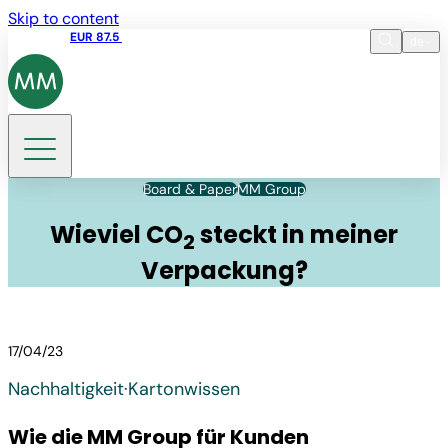
Skip to content
Aktienkurs
EUR 87.5
15:45 05.08.2026
de
Sprache
EN
DE
Suche
Board & Paper
MM Group
Wieviel
CO
steckt in meiner
2
Verpackung?
17/04/23
Nachhaltigkeit
·
Kartonwissen
Wie die MM Group für Kunden