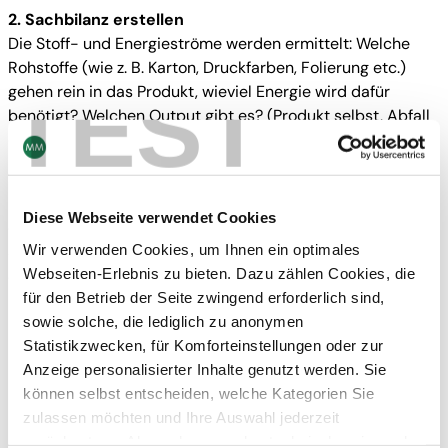
2. Sachbilanz erstellen
Die Stoff- und Energieströme werden ermittelt: Welche
Rohstoffe (wie z. B. Karton, Druckfarben, Folierung etc.)
TEST
gehen rein in das Produkt, wieviel Energie wird dafür
benötigt? Welchen Output gibt es? (Produkt selbst, Abfall
etc.)
Wichtig:
Auch im Prozess vorgelagerte Einflüsse werden
berücksichtigt, etwa wieviel Energie für die Herstellung
Diese Webseite verwendet Cookies
der Druckfarben oder des Kartons selbst
Wir verwenden Cookies, um Ihnen ein optimales
aufgewendet wurde. In einer Ökobilanzsoftware werden die
Webseiten-Erlebnis zu bieten. Dazu zählen Cookies, die
Sachbilanzen anschließend modelliert.
für den Betrieb der Seite zwingend erforderlich sind,
sowie solche, die lediglich zu anonymen
Statistikzwecken, für Komforteinstellungen oder zur
Anzeige personalisierter Inhalte genutzt werden. Sie
können selbst entscheiden, welche Kategorien Sie
zulassen möchten und Ihre Auswahl jederzeit
zurücksetzen. Abgesehen von den technisch zwingend