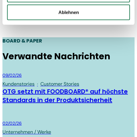
Drittstaaten, in denen die DSGVO nicht gilt, verarbeitet
Unser Sustainability Services Team, berät Sie dabei gerne.
werden. Beispielsweise werden diese Daten von Google
Ablehnen
auch in den USA verarbeitet. Wenn Sie jedoch nicht
Sustainability@mm.group
"Personalisierung", „Statistik“ und/oder „Marketing“
zusammen mit "Auswahl bestätigen“ auswählen, findet
die oben beschriebene Übermittlung nicht statt.
BOARD & PAPER
Verwandte Nachrichten
Board & Paper
09/02/26
Kundenstories
·
Customer Stories
OTG setzt mit FOODBOARD® auf höchste
Standards in der Produktsicherheit
Board & Paper
02/02/26
Unternehmen / Werke