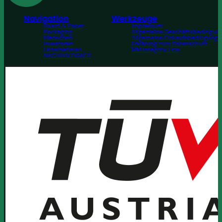
Navigation
Werkzeuge
Board & Paper
Impressum
Packaging
Allgemeine Geschäftsbedingun
Menschen
Allgemeine Einkaufsbedingunge
Investoren
Erklärung zum Datenschutz
Unternehmen
MM Integrity Line
NACHHALTIGKEIT