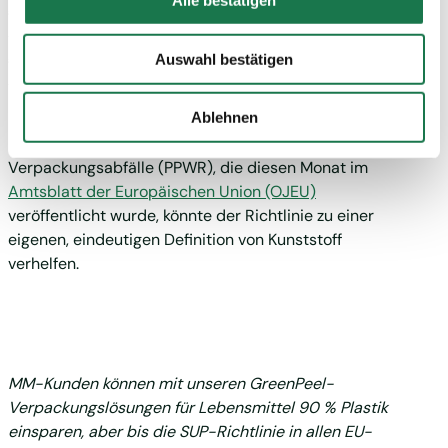
Alle bestätigen
zusammen mit "Auswahl bestätigen" auswählen, willigen
gibt es in den einzelnen Ländern unterschiedliche
Sie zugleich gem. Art. 49 Abs. 1 lit. a DSGVO ein, dass
Auslegungen, welche Materialien als Kunststoff
Ihre auf dieser Webseite erhobenen Daten auch in
gelten. Dieser fehlende Konsens macht die
Auswahl bestätigen
Drittstaaten, in denen die DSGVO nicht gilt, verarbeitet
Anwendung der Richtlinie in den verschiedenen
werden. Beispielsweise werden diese Daten von Google
Ländern komplizierter.
Ablehnen
auch in den USA verarbeitet. Wenn Sie jedoch nicht
Die Verordnung über Verpackungen und
"Personalisierung", „Statistik“ und/oder „Marketing“
Verpackungsabfälle (PPWR), die diesen Monat im
zusammen mit "Auswahl bestätigen“ auswählen, findet
Amtsblatt der Europäischen Union (OJEU)
die oben beschriebene Übermittlung nicht statt.
veröffentlicht wurde, könnte der Richtlinie zu einer
eigenen, eindeutigen Definition von Kunststoff
verhelfen.
MM-Kunden können mit unseren GreenPeel-
Verpackungslösungen für Lebensmittel 90 % Plastik
einsparen, aber bis die SUP-Richtlinie in allen EU-