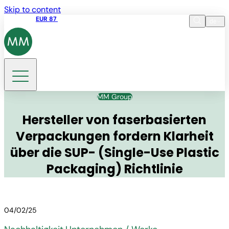
Skip to content
Aktienkurs
EUR 87
14:30 07.08.2026
de
Sprache
EN
DE
Suche
MM Group
Hersteller von faserbasierten
Verpackungen fordern Klarheit
über die SUP- (Single-Use Plastic
Packaging) Richtlinie
04/02/25