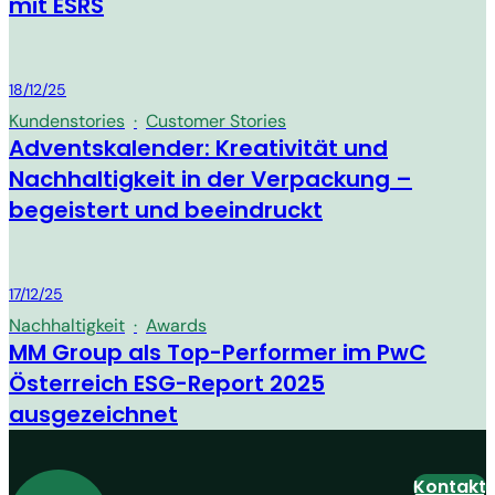
mit ESRS
MM Group
18/12/25
Kundenstories
·
Customer Stories
Adventskalender: Kreativität und
Nachhaltigkeit in der Verpackung –
begeistert und beeindruckt
MM Group
17/12/25
Nachhaltigkeit
·
Awards
MM Group als Top-Performer im PwC
Österreich ESG-Report 2025
ausgezeichnet
Kontakt