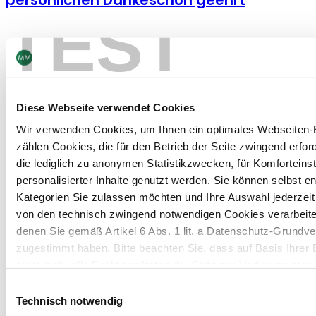
TEST
Packaging
12/03/25
US vs. EU Digitale Pharma: Eine Geschichte
von Zwei Märkten
Diese Webseite verwendet Cookies
Wir verwenden Cookies, um Ihnen ein optimales Webseiten-E
Packaging
25/02/25
zählen Cookies, die für den Betrieb der Seite zwingend erford
Messen / Events
·
Fairs
die lediglich zu anonymen Statistikzwecken, für Komforteins
Messebericht: Eine gelungene Vision einer
personalisierter Inhalte genutzt werden. Sie können selbst e
visionären Kosmetikverpackung
Kategorien Sie zulassen möchten und Ihre Auswahl jederzei
von den technisch zwingend notwendigen Cookies verarbeite
denen Sie gemäß Artikel 6 Abs. 1 lit. a Datenschutz-Grun
zugestimmt haben. Bitte beachten Sie, dass auf Basis Ihrer
nicht mehr alle Funktionalitäten der Seite zur Verfügung steh
Einwilligungsauswahl
Weitere Informationen finden Sie in unserem
Datenschutzhi
Technisch notwendig
Kontakt