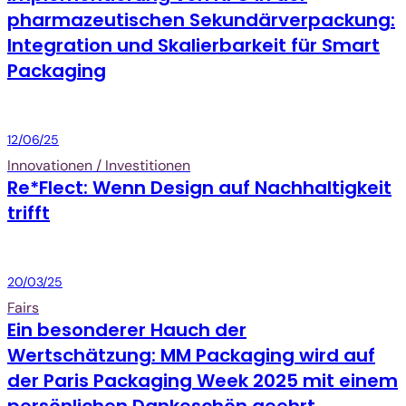
pharmazeutischen Sekundärverpackung:
Integration und Skalierbarkeit für Smart
Packaging
Packaging
12/06/25
Innovationen / Investitionen
Re*Flect: Wenn Design auf Nachhaltigkeit
trifft
Packaging
20/03/25
Fairs
Ein besonderer Hauch der
Wertschätzung: MM Packaging wird auf
der Paris Packaging Week 2025 mit einem
persönlichen Dankeschön geehrt