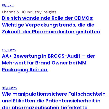
Packaging
18/11/25
Pharma & HC Industry Insights
Die sich wandelnde Rolle der CDMOs:
Wichtige Verpackungstrends, die die
Zukunft der Pharmaindustrie gestalten
Packaging
09/10/25
AA+ Bewertung in BRCGS-Audit – der
Mehrwert für Brand Owner bei MM
Packaging Ibérica
Packaging
30/09/25
Wie manipulationssichere Faltschachteln
und Etiketten die Patientensicherheit in
der pharmazeutischen Lieferkette