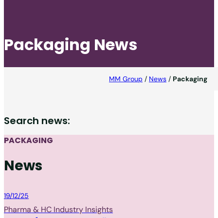
Packaging News
MM Group
/
News
/
Packaging
Search news:
PACKAGING
News
Packaging
19/12/25
Pharma & HC Industry Insights