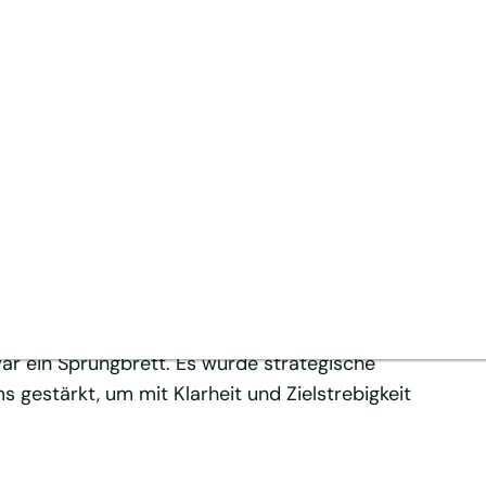
ealthcare Packagi
hcare Packaging zu einem inspirierenden
us verschiedenen Funktionen und Regionen trafen
gische Prioritäten auszurichten und die Zukunft der
ar ein Sprungbrett. Es wurde strategische
s gestärkt, um mit Klarheit und Zielstrebigkeit