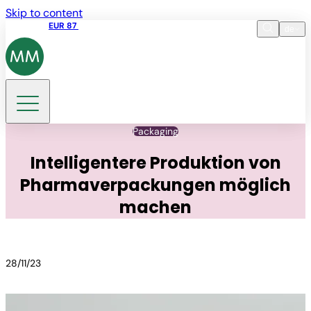
Skip to content
Aktienkurs
EUR 87
14:30 07.08.2026
de
Sprache
EN
DE
Suche
Packaging
Intelligentere Produktion von
Pharmaverpackungen möglich
machen
28/11/23