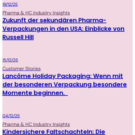
Packaging
19/12/25
Pharma & HC Industry Insights
Zukunft der sekundären Pharma-
Verpackungen in den USA: Einblicke von
Russell Hill
Packaging
15/12/25
Customer Stories
Lancôme Holiday Packaging: Wenn mit
der besonderen Verpackung besondere
Momente beginnen.
Packaging
04/12/25
Pharma & HC Industry Insights
Kindersichere Faltschachteln: Die