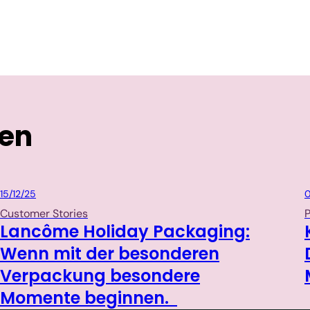
ten
Packaging
15/12/25
0
Customer Stories
P
Lancôme Holiday Packaging:
Wenn mit der besonderen
Verpackung besondere
Momente beginnen.