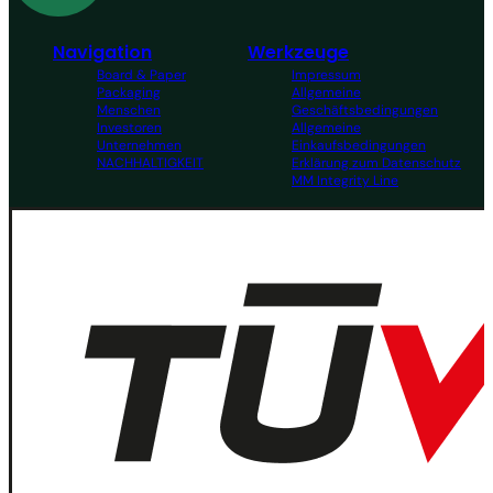
Navigation
Werkzeuge
Board & Paper
Impressum
Packaging
Allgemeine
Menschen
Geschäftsbedingungen
Investoren
Allgemeine
Unternehmen
Einkaufsbedingungen
NACHHALTIGKEIT
Erklärung zum Datenschutz
MM Integrity Line