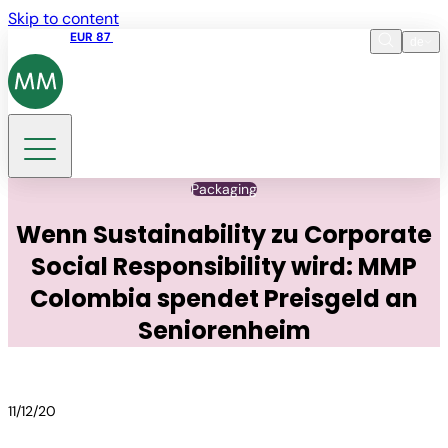
Skip to content
Aktienkurs
EUR 87
14:30 07.08.2026
de
Sprache
EN
DE
Suche
Packaging
Wenn Sustainability zu Corporate
Social Responsibility wird: MMP
Colombia spendet Preisgeld an
Seniorenheim
11/12/20