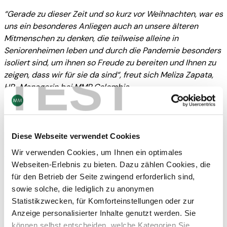
“Gerade zu dieser Zeit und so kurz vor Weihnachten, war es
uns ein besonderes Anliegen auch an unsere älteren
Mitmenschen zu denken, die teilweise alleine in
Seniorenheimen leben und durch die Pandemie besonders
isoliert sind, um ihnen so Freude zu bereiten und Ihnen zu
TEST
zeigen, dass wir für sie da sind“, freut sich Meliza Zapata,
HR-Managerin bei MMP Colombia.
Sozialer Impact für die ganze Region
Neben dieser großzügigen Spende an die beiden
Seniorenheime hat MMP Columbia bereits seit Ausbruch
Diese Webseite verwendet Cookies
der Pandemie Maßnahmen zum Schutz der Bevölkerung in
Wir verwenden Cookies, um Ihnen ein optimales
der Region gesetzt und so einen wichtigen
Webseiten-Erlebnis zu bieten. Dazu zählen Cookies, die
gesellschaftlichen Beitrag geleistet. Zum einen wurden
für den Betrieb der Seite zwingend erforderlich sind,
Schutzmasken verteilt und zum anderen hat das Werk
sowie solche, die lediglich zu anonymen
laufend Materialien zum Erzeugen von Schutzschildern zur
Statistikzwecken, für Komforteinstellungen oder zur
Verfügung gestellt und so den umliegenden Handel und
Anzeige personalisierter Inhalte genutzt werden. Sie
Behörden ausgestattet. So beteiligten sich die Kollegen
können selbst entscheiden, welche Kategorien Sie