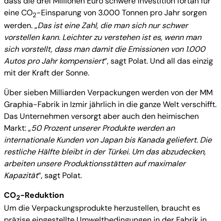
dass die drei Millionen Euro schwere Investition fortan für
eine CO
-Einsparung von 3.000 Tonnen pro Jahr sorgen
2
werden. „
Das ist eine Zahl, die man sich nur schwer
vorstellen kann. Leichter zu verstehen ist es, wenn man
sich vorstellt, dass man damit die Emissionen von 1.000
Autos pro Jahr kompensiert
“, sagt Polat. Und all das einzig
mit der Kraft der Sonne.
Über sieben Milliarden Verpackungen werden von der MM
Graphia-Fabrik in Izmir jährlich in die ganze Welt verschifft.
Das Unternehmen versorgt aber auch den heimischen
Markt: „
50 Prozent unserer Produkte werden an
internationale Kunden von Japan bis Kanada geliefert. Die
restliche Hälfte bleibt in der Türkei. Um das abzudecken,
arbeiten unsere Produktionsstätten auf maximaler
Kapazität
“, sagt Polat.
CO
-Reduktion
2
Um die Verpackungsprodukte herzustellen, braucht es
präzise eingestellte Umweltbedingungen in der Fabrik in