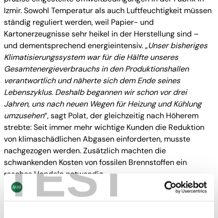
Izmir. Sowohl Temperatur als auch Luftfeuchtigkeit müssen
ständig reguliert werden, weil Papier- und
Kartonerzeugnisse sehr heikel in der Herstellung sind –
und dementsprechend energieintensiv. „
Unser bisheriges
Klimatisierungssystem war für die Hälfte unseres
Gesamtenergieverbrauchs in den Produktionshallen
verantwortlich und näherte sich dem Ende seines
Lebenszyklus. Deshalb begannen wir schon vor drei
Jahren, uns nach neuen Wegen für Heizung und Kühlung
umzusehen
“, sagt Polat, der gleichzeitig nach Höherem
strebte: Seit immer mehr wichtige Kunden die Reduktion
von klimaschädlichen Abgasen einforderten, musste
nachgezogen werden. Zusätzlich machten die
TEST
schwankenden Kosten von fossilen Brennstoffen ein
rasches Handeln notwendig.
„
Das Solarthermiesystem, das wir auf den Dächern unserer
Produktionshallen installiert haben, besteht aus 4.500
Quadratmetern an Parabolrinnenkollektoren, die