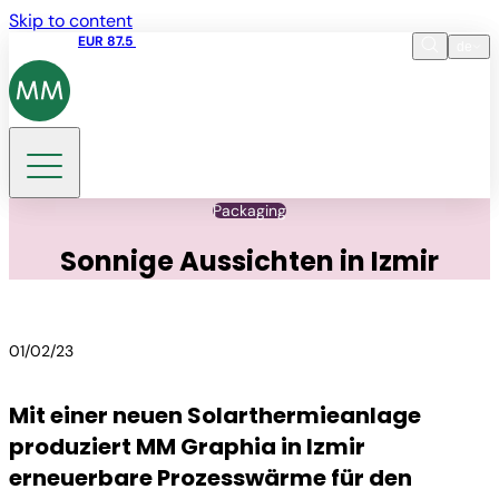
Skip to content
Aktienkurs
EUR 87.5
15:45 05.08.2026
de
Sprache
EN
DE
Suche
Packaging
Sonnige Aussichten in Izmir
01/02/23
Mit einer neuen Solarthermieanlage
produziert MM Graphia in Izmir
erneuerbare Prozesswärme für den