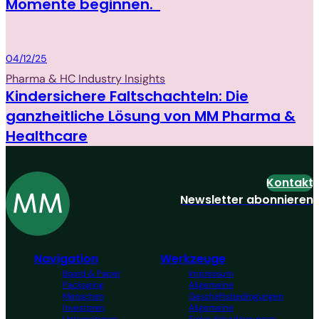
Momente beginnen.
Packaging
04/12/25
Pharma & HC Industry Insights
Kindersichere Faltschachteln: Die
ganzheitliche Lösung von MM Pharma &
Healthcare
Kontakt
Newsletter abonnieren
Navigation
Werkzeuge
Board & Paper
Impressum
Packaging
Allgemeine
Menschen
Geschäftsbedingungen
Investoren
Allgemeine