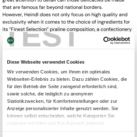
that are famous far beyond national borders.
However, Heindl does not only focus on high quality and
TEST
exclusivity when it comes to the choice of ingredients for
its “Finest Selection” praline composition, a confectionery
mix made from whole milk and delicate dark chocolate,
but of course also when it comes to selecting its suppliers.
This is why MM Packaging Austria was selected as a long-
term business partner and specialist from the premium
Diese Webseite verwendet Cookies
packaging industry to make this unique packaging.
Wir verwenden Cookies, um Ihnen ein optimales
Packaging as soft as silk – unique on the market
Webseiten-Erlebnis zu bieten. Dazu zählen Cookies, die
The technical requirements for the finishing of packaging
für den Betrieb der Seite zwingend erforderlich sind,
in the premium packaging industry are sometimes the
sowie solche, die lediglich zu anonymen
highest on the market. The highly refined praline packaging
Statistikzwecken, für Komforteinstellungen oder zur
demonstrates this perfectly. Almost all high-end finishing
Anzeige personalisierter Inhalte genutzt werden. Sie
effects and the concentrated expertise of further
können selbst entscheiden, welche Kategorien Sie
processing technology are used on just one single
zulassen möchten und Ihre Auswahl jederzeit
package: while the entire front is covered with a soft-
zurücksetzen. Abgesehen von den technisch zwingend
touch lacquer and feels soft and supple, the back is