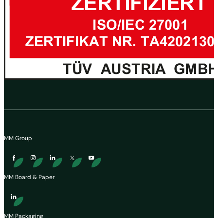
MM Group
MM Board & Paper
MM Packaging