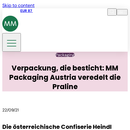
Skip to content
Aktienkurs
EUR 87
14:30 07.08.2026
de
Sprache
EN
DE
Suche
Packaging
Verpackung, die besticht: MM
Packaging Austria veredelt die
Praline
22/09/21
Die österreichische Confiserie Heindl