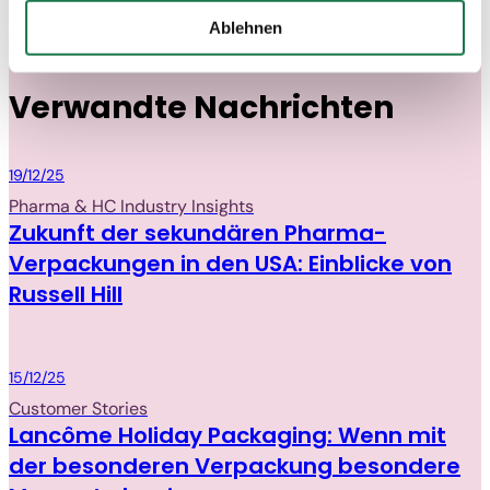
werden. Beispielsweise werden diese Daten von Google
Ablehnen
auch in den USA verarbeitet. Wenn Sie jedoch nicht
PACKAGING
"Personalisierung", „Statistik“ und/oder „Marketing“
zusammen mit "Auswahl bestätigen“ auswählen, findet
Verwandte Nachrichten
die oben beschriebene Übermittlung nicht statt.
Packaging
19/12/25
Pharma & HC Industry Insights
Zukunft der sekundären Pharma-
Verpackungen in den USA: Einblicke von
Russell Hill
Packaging
15/12/25
Customer Stories
Lancôme Holiday Packaging: Wenn mit
der besonderen Verpackung besondere