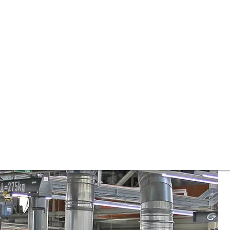
stiert im österreichischen We
o. EUR Zukunftsprogramm.