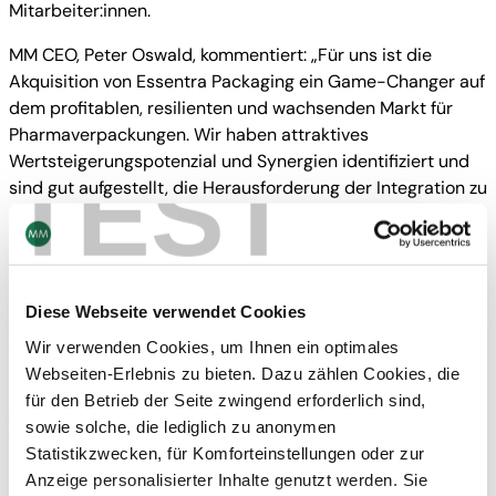
Mitarbeiter:innen.
MM CEO, Peter Oswald, kommentiert: „Für uns ist die
Akquisition von Essentra Packaging ein Game-Changer auf
dem profitablen, resilienten und wachsenden Markt für
Pharmaverpackungen. Wir haben attraktives
Wertsteigerungspotenzial und Synergien identifiziert und
TEST
sind gut aufgestellt, die Herausforderung der Integration zu
meistern. Durch die hervorragende Ergänzung unserer
aktuellen Position wird der Zusammenschluss mehr
Innovationen für nachhaltige Verpackungslösungen im
Pharmabereich ermöglichen. Wir haben großes Vertrauen,
Diese Webseite verwendet Cookies
gemeinsam mit dem Team von Essentra Packaging eine
erfolgsversprechende Zukunft zu schaffen.“
Wir verwenden Cookies, um Ihnen ein optimales
Webseiten-Erlebnis zu bieten. Dazu zählen Cookies, die
Der Kaufpreis wird aus bestehenden Barmitteln und
für den Betrieb der Seite zwingend erforderlich sind,
zugesagten Kreditlinien bezahlt. Die Durchführung der
sowie solche, die lediglich zu anonymen
Transaktion unterliegt der Erfüllung transaktionstypischer
Statistikzwecken, für Komforteinstellungen oder zur
Bedingungen (z.B. behördliche Genehmigungen). Das
Anzeige personalisierter Inhalte genutzt werden. Sie