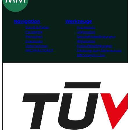
Navigation
Werkzeuge
Board & Paper
Impressum
Packaging
Allgemeine
Menschen
Geschäftsbedingungen
Investoren
Allgemeine
Unternehmen
Einkaufsbedingungen
NACHHALTIGKEIT
Erklärung zum Datenschutz
MM Integrity Line