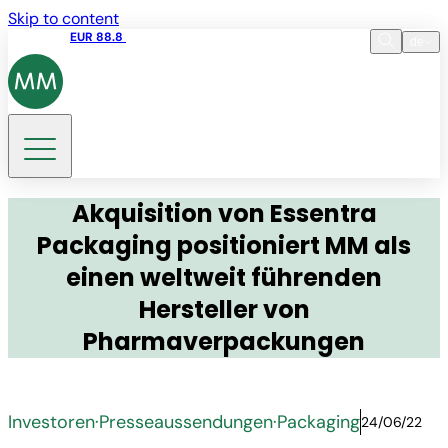
Skip to content
Aktienkurs
EUR 88.8
09:15 06.08.2026
de
Sprache
EN
DE
Suche
Akquisition von Essentra
Packaging positioniert MM als
einen weltweit führenden
Hersteller von
Pharmaverpackungen
Investoren
·
Presseaussendungen
·
Packaging
24/06/22