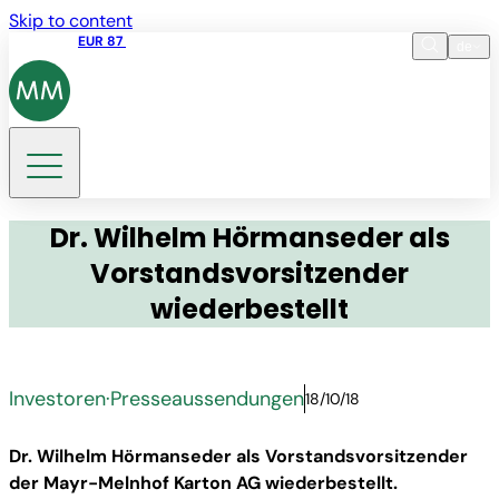
Skip to content
Aktienkurs
EUR 87
14:30 07.08.2026
de
Sprache
EN
DE
Suche
Dr. Wilhelm Hörmanseder als
Vorstandsvorsitzender
wiederbestellt
Investoren
·
Presseaussendungen
18/10/18
Dr. Wilhelm Hörmanseder als Vorstandsvorsitzender
der Mayr-Melnhof Karton AG wiederbestellt.