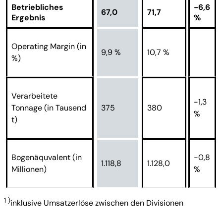
Betriebliches
-6,6
67,0
71,7
Ergebnis
%
Operating Margin (in
9,9 %
10,7 %
%)
Verarbeitete
-1,3
Tonnage (in Tausend
375
380
%
t)
Bogenäquvalent (in
-0,8
1.118,8
1.128,0
Millionen)
%
1 )
inklusive Umsatzerlöse zwischen den Divisionen