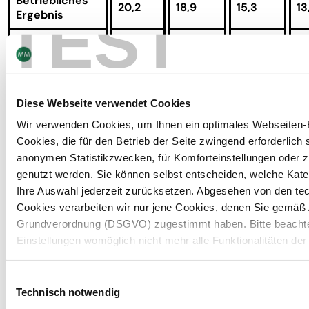
Betriebliches
20,2
18,9
15,3
13
TEST
Ergebnis
Operating
7,7 %
7,3 %
6,0 %
5,
Margin (in %)
Verkaufte
Tonnage (in
427
417
414
41
Diese Webseite verwendet Cookies
Tausend t)
Wir verwenden Cookies, um Ihnen ein optimales Webseiten-E
Cookies, die für den Betrieb der Seite zwingend erforderlich s
Produzierte
anonymen Statistikzwecken, für Komforteinstellungen oder zu
Tonnage (in
419
420
416
41
genutzt werden. Sie können selbst entscheiden, welche Kat
Tausend t)
Ihre Auswahl jederzeit zurücksetzen. Abgesehen von den t
Cookies verarbeiten wir nur jene Cookies, denen Sie gemäß Ar
Grundverordnung (DSGVO) zugestimmt haben. Bitte beachten
1)
inklusive Umsatzerlösen zwischen den Divisionen
Einstellungen womöglich nicht mehr alle Funktionalitäten der
Weitere Informationen finden Sie in unserem
Datenschutzhi
Einwilligungsauswahl
Technisch notwendig
Hinweis auf die Übermittlung Ihrer auf dieser Webseite e