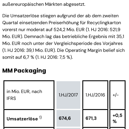
außereuropäischen Märkten abgesetzt.
Die Umsatzerlöse stiegen aufgrund der ab dem zweiten
Quartal einsetzenden Preiserhöhung für Recyclingkarton
vorerst nur moderat auf 524,2 Mio. EUR (1. HJ 2016: 521,9
Mio. EUR). Demnach lag das betriebliche Ergebnis mit 35,1
Mio. EUR noch unter der Vergleichsperiode des Vorjahres
(1. HJ 2016: 39,1 Mio. EUR). Die Operating Margin belief sich
somit auf 6,7 % (1. HJ 2016: 7,5 %).
MM Packaging
in Mio. EUR, nach
1.HJ/2017
1.HJ/2016
+/-
IFRS
+0,5
1)
674,6
671,3
Umsatzerlöse
%