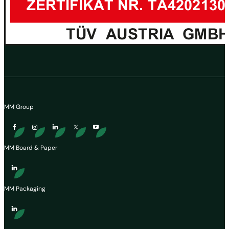
MM Group
MM Board & Paper
MM Packaging