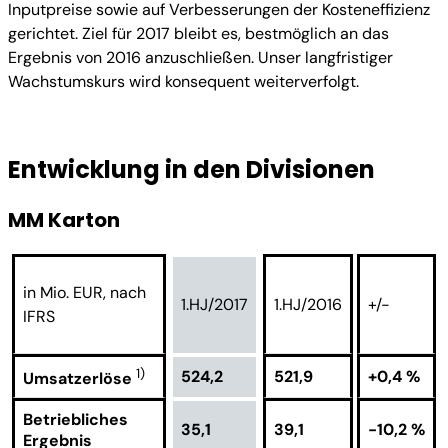
Inputpreise sowie auf Verbesserungen der Kosteneffizienz
gerichtet. Ziel für 2017 bleibt es, bestmöglich an das
Ergebnis von 2016 anzuschließen. Unser langfristiger
Wachstumskurs wird konsequent weiterverfolgt.
Entwicklung in den Divisionen
MM Karton
in Mio. EUR, nach
1.HJ/2017
1.HJ/2016
+/-
IFRS
1)
524,2
521,9
+0,4 %
Umsatzerlöse
Betriebliches
35,1
39,1
-10,2 %
Ergebnis