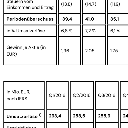
Steuern vom
(13,8)
(14,7)
(11,9)
Einkommen und Ertrag
Periodenüberschuss
39,4
41,0
35,1
in % Umsatzerlöse
6,8 %
7,2 %
6,1 %
Gewinn je Aktie (in
1,96
2,05
1,75
EUR)
in Mio. EUR,
Q1/2016
Q2/2016
Q3/2016
Q4
nach IFRS
1)
263,4
258,5
255,6
24
Umsatzerlöse