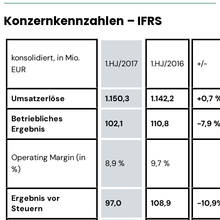
Konzernkennzahlen – IFRS
konsolidiert, in Mio.
1.HJ/2017
1.HJ/2016
+/-
EUR
Umsatzerlöse
1.150,3
1.142,2
+0,7 
Betriebliches
102,1
110,8
-7,9 
Ergebnis
Operating Margin (in
8,9 %
9,7 %
%)
Ergebnis vor
97,0
108,9
-10,9
Steuern