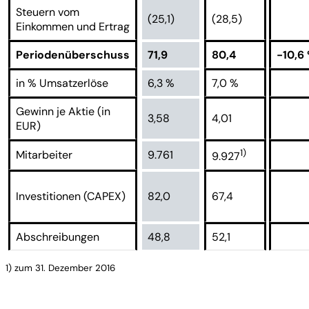
Steuern vom
(25,1)
(28,5)
Einkommen und Ertrag
Periodenüberschuss
71,9
80,4
-10,6
in % Umsatzerlöse
6,3 %
7,0 %
Gewinn je Aktie (in
3,58
4,01
EUR)
1)
Mitarbeiter
9.761
9.927
Investitionen (CAPEX)
82,0
67,4
Abschreibungen
48,8
52,1
1) zum 31. Dezember 2016