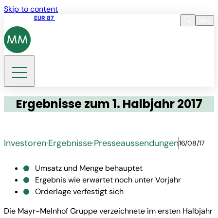
Skip to content
Aktienkurs
EUR 87
14:30 07.08.2026
de
Sprache
EN
DE
Suche
Ergebnisse zum 1. Halbjahr 2017
Investoren
·
Ergebnisse
·
Presseaussendungen
16/08/17
Umsatz und Menge behauptet
Ergebnis wie erwartet noch unter Vorjahr
Orderlage verfestigt sich
Die Mayr-Melnhof Gruppe verzeichnete im ersten Halbjahr