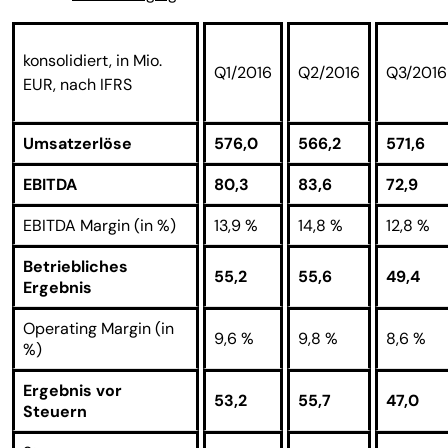
konsolidiert, in Mio.
Q1/2016
Q2/2016
Q3/2016
EUR, nach IFRS
Umsatzerlöse
576,0
566,2
571,6
EBITDA
80,3
83,6
72,9
EBITDA Margin (in %)
13,9 %
14,8 %
12,8 %
Betriebliches
55,2
55,6
49,4
Ergebnis
Operating Margin (in
9,6 %
9,8 %
8,6 %
%)
Ergebnis vor
53,2
55,7
47,0
Steuern