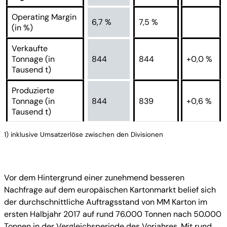
Operating Margin
6,7 %
7,5 %
(in %)
Verkaufte
Tonnage (in
844
844
+0,0 %
Tausend t)
Produzierte
Tonnage (in
844
839
+0,6 %
Tausend t)
1) inklusive Umsatzerlöse zwischen den Divisionen
Vor dem Hintergrund einer zunehmend besseren
Nachfrage auf dem europäischen Kartonmarkt belief sich
der durchschnittliche Auftragsstand von MM Karton im
ersten Halbjahr 2017 auf rund 76.000 Tonnen nach 50.000
Tonnen in der Vergleichsperiode des Vorjahres. Mit rund