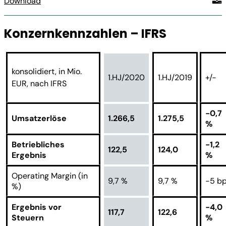
Download
Konzernkennzahlen – IFRS
konsolidiert, in Mio.
1.HJ/2020
1.HJ/2019
+/-
EUR, nach IFRS
-0,7
Umsatzerlöse
1.266,5
1.275,5
%
Betriebliches
-1,2
122,5
124,0
Ergebnis
%
Operating Margin (in
9,7 %
9,7 %
-5 b
%)
Ergebnis vor
-4,0
117,7
122,6
Steuern
%