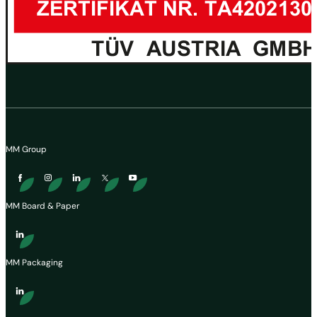
MM Group
MM Board & Paper
MM Packaging