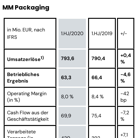
MM Packaging
in Mio. EUR, nach
1.HJ/2020
1.HJ/2019
+/-
IFRS
+0,4
1)
793,6
790,4
Umsatzerlöse
%
Betriebliches
-4,6
63,3
66,4
Ergebnis
%
Operating Margin
-42
8,0 %
8,4 %
(in %)
bp
Cash Flow aus der
-7,2
69,9
75,4
Geschäftstätigkeit
%
Verarbeitete
+7,1