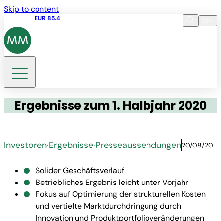
Skip to content
Aktienkurs
EUR 85.4
15:45 10.08.2026
de
Sprache
EN
DE
Suche
Ergebnisse zum 1. Halbjahr 2020
Investoren
·
Ergebnisse
·
Presseaussendungen
20/08/20
Solider Geschäftsverlauf
Betriebliches Ergebnis leicht unter Vorjahr
Fokus auf Optimierung der strukturellen Kosten
und vertiefte Marktdurchdringung durch
Innovation und Produktportfolioveränderungen