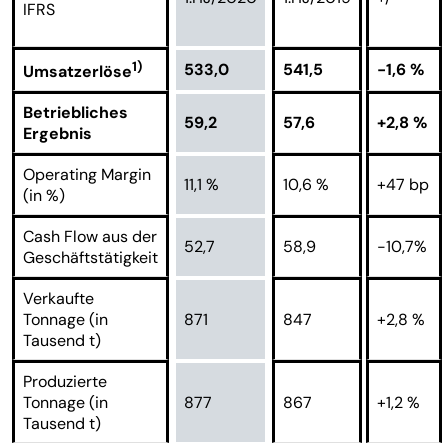
IFRS
1)
533,0
541,5
-1,6 %
Umsatzerlöse
Betriebliches
59,2
57,6
+2,8 %
Ergebnis
Operating Margin
11,1 %
10,6 %
+47 bp
(in %)
Cash Flow aus der
52,7
58,9
-10,7%
Geschäftstätigkeit
Verkaufte
Tonnage (in
871
847
+2,8 %
Tausend t)
Produzierte
Tonnage (in
877
867
+1,2 %
Tausend t)