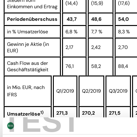
Steuern vom
(14,4)
(15,9)
(17,6)
Einkommen und Ertrag
Periodenüberschuss
43,7
48,6
54,0
in % Umsatzerlöse
6,8 %
7,7 %
8,3 %
Gewinn je Aktie (in
2,17
2,42
2,70
EUR)
Cash Flow aus der
76,1
58,2
88,4
Geschäftstätigkeit
in Mio. EUR, nach
Q1/2019
Q2/2019
Q3/2019
IFRS
TEST
1)
271,3
270,2
271,5
Umsatzerlöse
Betriebliches
27,3
30,3
29,8
Ergebnis