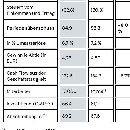
Steuern vom
(32,8)
(30,3)
Einkommen und Ertrag
-8,0
Periodenüberschuss
84,9
92,3
%
in % Umsatzerlöse
6,7 %
7,2 %
Gewinn je Aktie (in
4,23
4,59
EUR)
Cash Flow aus der
122,6
134,3
-8,7
Geschäftstätigkeit
1)
Mitarbeiter
10.000
10.014
Investitionen (CAPEX)
56,4
61,2
2)
89,2
67,6
Abschreibungen
1)