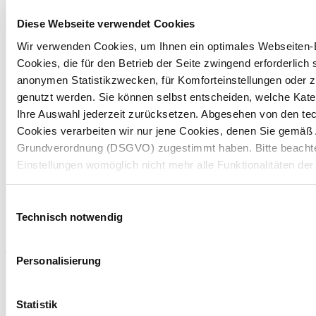
Operating Margin
Diese Webseite verwendet Cookies
10,1 %
11,2 %
11,0 %
(in %)
Wir verwenden Cookies, um Ihnen ein optimales Webseiten-E
Cash Flow aus der
Cookies, die für den Betrieb der Seite zwingend erforderlich s
31,9
27,0
35,1
Geschäftstätigkeit
anonymen Statistikzwecken, für Komforteinstellungen oder zu
genutzt werden. Sie können selbst entscheiden, welche Kat
Verkaufte
Ihre Auswahl jederzeit zurücksetzen. Abgesehen von den t
Tonnage (in
421
426
432
Cookies verarbeiten wir nur jene Cookies, denen Sie gemäß Ar
Tausend t)
Grundverordnung (DSGVO) zugestimmt haben. Bitte beachten
Einstellungen womöglich nicht mehr alle Funktionalitäten der
Produzierte
Tonnage (in
430
437
436
Weitere Informationen finden Sie in unserem
Datenschutzhi
Einwilligungsauswahl
Tausend t)
Technisch notwendig
Hinweis auf die Übermittlung Ihrer auf dieser Webseite e
1)
inklusive Umsatzerlösen zwischen den Divisionen
Personalisierung
Indem Sie auf "Alle bestätigen" klicken oder "Personalisierung
zusammen mit "Auswahl bestätigen" auswählen, willigen Sie zu
DSGVO ein, dass Ihre auf dieser Webseite erhobenen Daten a
Statistik