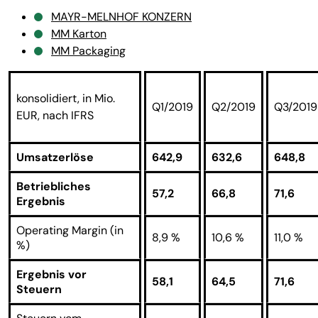
MAYR-MELNHOF KONZERN
MM Karton
MM Packaging
konsolidiert, in Mio.
Q1/2019
Q2/2019
Q3/2019
EUR, nach IFRS
Umsatzerlöse
642,9
632,6
648,8
Betriebliches
57,2
66,8
71,6
Ergebnis
Operating Margin (in
8,9 %
10,6 %
11,0 %
%)
Ergebnis vor
58,1
64,5
71,6
Steuern