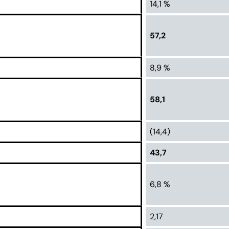
14,1 %
57,2
8,9 %
58,1
(14,4)
43,7
6,8 %
2,17