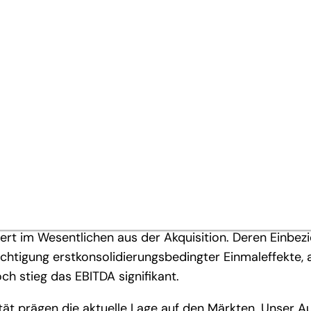
ach Akquisition Tann-Gruppe
tal 2019 in einem stabilen, jedoch infolge fehlender
r Erstkonsolidierung der Tann-Gruppe gekennzeichnet.
Vorjahres. Die Kapazitäten beider Divisionen verzeich
 erzielte, erreichte MM Karton mit solider Preis- un
ert im Wesentlichen aus der Akquisition. Deren Einbez
ichtigung erstkonsolidierungsbedingter Einmaleffekte,
h stieg das EBITDA signifikant.
tät prägen die aktuelle Lage auf den Märkten. Unser A