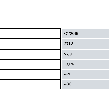
Q1/2019
271,3
27,3
10,1 %
421
430