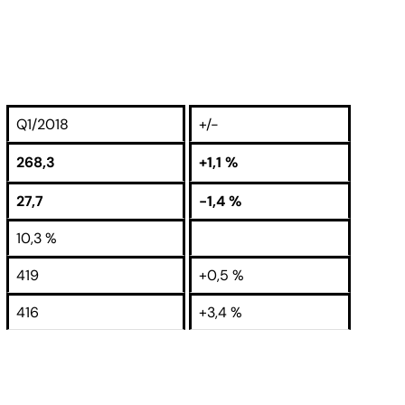
Q1/2018
+/-
268,3
+1,1 %
27,7
-1,4 %
10,3 %
419
+0,5 %
416
+3,4 %