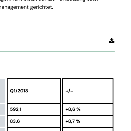
nmanagement gerichtet.
+/-
Q1/2018
592,1
+8,6 %
83,6
+8,7 %