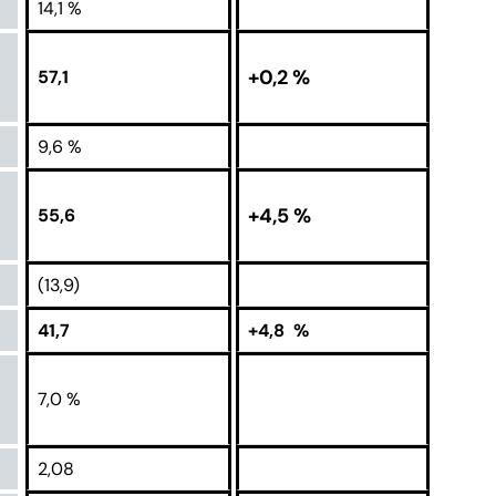
14,1 %
+0,2 %
57,1
9,6 %
+4,5 %
55,6
(13,9)
41,7
+4,8 %
7,0 %
2,08