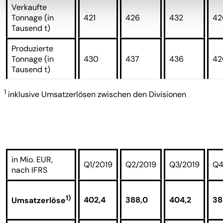
Verkaufte
Tonnage (in
421
426
432
42
Tausend t)
Produzierte
Tonnage (in
430
437
436
42
Tausend t)
1
inklusive Umsatzerlösen zwischen den Divisionen
in Mio. EUR,
Q1/2019
Q2/2019
Q3/2019
Q4
nach IFRS
1)
402,4
388,0
404,2
38
Umsatzerlöse