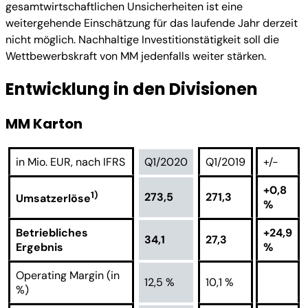
gesamtwirtschaftlichen Unsicherheiten ist eine
weitergehende Einschätzung für das laufende Jahr derzeit
nicht möglich. Nachhaltige Investitionstätigkeit soll die
Wettbewerbskraft von MM jedenfalls weiter stärken.
Entwicklung in den Divisionen
MM Karton
in Mio. EUR, nach IFRS
Q1/2020
Q1/2019
+/-
+0,8
1)
273,5
271,3
Umsatzerlöse
%
Betriebliches
+24,9
34,1
27,3
Ergebnis
%
Operating Margin (in
12,5 %
10,1 %
%)