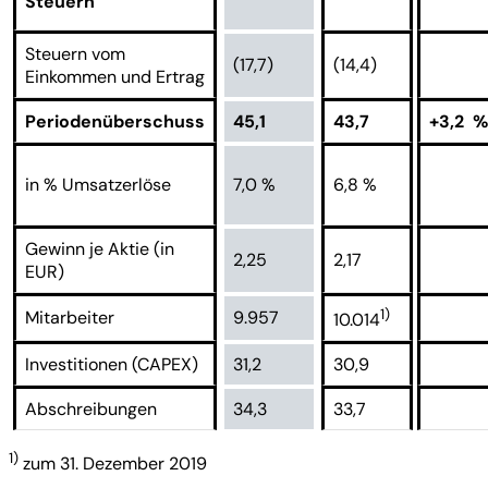
Steuern
Steuern vom
(17,7)
(14,4)
Einkommen und Ertrag
Periodenüberschuss
45,1
43,7
+3,2 %
in % Umsatzerlöse
7,0 %
6,8 %
Gewinn je Aktie (in
2,25
2,17
EUR)
1)
Mitarbeiter
9.957
10.014
Investitionen (CAPEX)
31,2
30,9
Abschreibungen
34,3
33,7
1)
zum 31. Dezember 2019