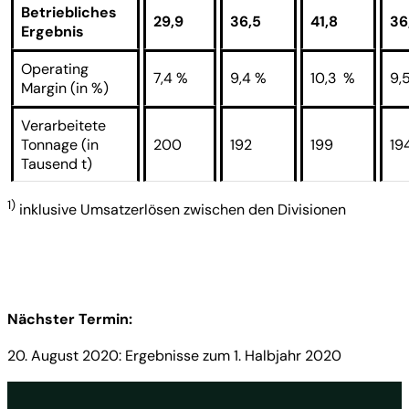
Betriebliches
29,9
36,5
41,8
36
Ergebnis
Operating
7,4 %
9,4 %
10,3 %
9,
Margin (in %)
Verarbeitete
Tonnage (in
200
192
199
19
Tausend t)
1)
inklusive Umsatzerlösen zwischen den Divisionen
Nächster Termin:
20. August 2020: Ergebnisse zum 1. Halbjahr 2020