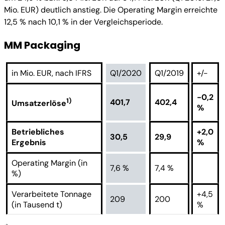
Mio. EUR) deutlich anstieg. Die Operating Margin erreichte
12,5 % nach 10,1 % in der Vergleichsperiode.
MM Packaging
in Mio. EUR, nach IFRS
Q1/2020
Q1/2019
+/-
-0,2
1)
401,7
402,4
Umsatzerlöse
%
Betriebliches
+2,0
30,5
29,9
Ergebnis
%
Operating Margin (in
7,6 %
7,4 %
%)
Verarbeitete Tonnage
+4,5
209
200
(in Tausend t)
%