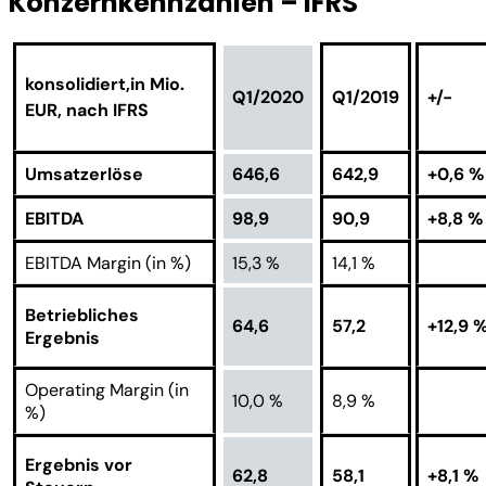
Konzernkennzahlen – IFRS
konsolidiert,
in Mio.
Q1/2020
Q1/2019
+/-
EUR, nach IFRS
Umsatzerlöse
646,6
642,9
+0,6 %
EBITDA
98,9
90,9
+8,8 %
EBITDA Margin (in %)
15,3 %
14,1 %
Betriebliches
64,6
57,2
+12,9 
Ergebnis
Operating Margin (in
10,0 %
8,9 %
%)
Ergebnis vor
62,8
58,1
+8,1 %