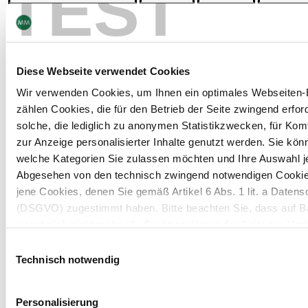
TEST
Umsatzerlöse
642,9
632,6
648,8
EBITDA
90,9
100,7
105,6
Diese Webseite verwendet Cookies
Wir verwenden Cookies, um Ihnen ein optimales Webseiten-E
EBITDA Margin (in %)
14,1 %
15,9 %
16,3 %
zählen Cookies, die für den Betrieb der Seite zwingend erford
Betriebliches
solche, die lediglich zu anonymen Statistikzwecken, für Komf
57,2
66,8
71,6
Ergebnis
zur Anzeige personalisierter Inhalte genutzt werden. Sie kön
welche Kategorien Sie zulassen möchten und Ihre Auswahl j
Operating Margin (in
Abgesehen von den technisch zwingend notwendigen Cookies
8,9 %
10,6 %
11,0 %
%)
jene Cookies, denen Sie gemäß Artikel 6 Abs. 1 lit. a Date
(DSGVO) zugestimmt haben. Bitte beachten Sie, dass auf Bas
Ergebnis vor
womöglich nicht mehr alle Funktionalitäten der Seite zur Ver
58,1
64,5
71,6
Steuern
Einwilligungsauswahl
Weitere Informationen finden Sie in unserem
Datenschutzhi
Technisch notwendig
Steuern vom
(14,4)
(15,9)
(17,6)
Einkommen und Ertrag
Hinweis auf die Übermittlung Ihrer auf dieser Webseite 
Personalisierung
Periodenüberschuss
43,7
48,6
54,0
Drittstaaten: