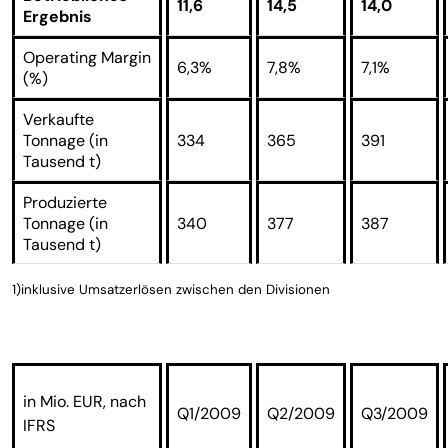
11,6
14,5
14,0
Ergebnis
Operating Margin
6,3%
7,8%
7,1%
(%)
Verkaufte
Tonnage (in
334
365
391
Tausend t)
Produzierte
Tonnage (in
340
377
387
Tausend t)
1)inklusive Umsatzerlösen zwischen den Divisionen
in Mio. EUR, nach
Q1/2009
Q2/2009
Q3/2009
IFRS