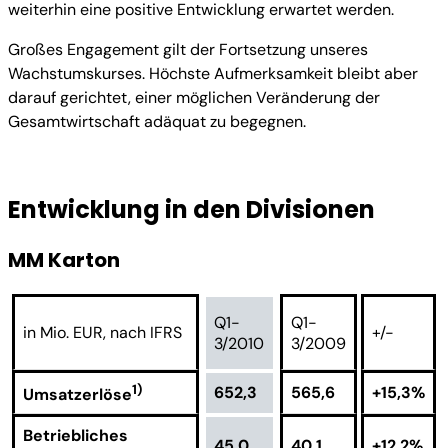
weiterhin eine positive Entwicklung erwartet werden.
Großes Engagement gilt der Fortsetzung unseres
Wachstumskurses. Höchste Aufmerksamkeit bleibt aber
darauf gerichtet, einer möglichen Veränderung der
Gesamtwirtschaft adäquat zu begegnen.
Entwicklung in den Divisionen
MM Karton
Q1-
Q1-
in Mio. EUR, nach IFRS
+/-
3/2010
3/2009
1)
652,3
565,6
+15,3%
Umsatzerlöse
Betriebliches
45,0
40,1
+12,2%