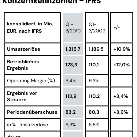
Konzernkennzahlen – IFRS
konsolidiert, in Mio.
Q1-
Q1-
+/-
3/2010
3/2009
EUR, nach IFRS
Umsatzerlöse
1.315,7
1.186,5
+10,9%
Betriebliches
123,3
110,1
+12,0%
Ergebnis
Operating Margin (%)
9,4%
9,3%
Ergebnis vor
113,9
110,2
+3,4%
Steuern
Periodenüberschuss
83,2
80,3
+3,6%
in % Umsatzerlöse
6,3%
6,8%