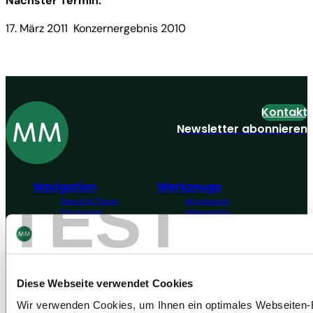
Nächster Termin:
17. März 2011 Konzernergebnis 2010
Kontakt
Newsletter abonnieren
Navigation
Werkzeuge
TEST
Board & Paper
Impressum
Packaging
Allgemeine
Menschen
Geschäftsbedingungen
Investoren
Allgemeine
Unternehmen
Einkaufsbedingungen
NACHHALTIGKEIT
Erklärung zum Datenschutz
MM Integrity Line
Diese Webseite verwendet Cookies
Wir verwenden Cookies, um Ihnen ein optimales Webseiten-Er