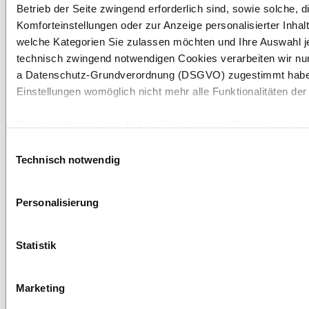
Betrieb der Seite zwingend erforderlich sind, sowie solche, d
Komforteinstellungen oder zur Anzeige personalisierter Inhal
welche Kategorien Sie zulassen möchten und Ihre Auswahl j
technisch zwingend notwendigen Cookies verarbeiten wir nur 
a Datenschutz-Grundverordnung (DSGVO) zugestimmt haben. 
Einstellungen womöglich nicht mehr alle Funktionalitäten der
Weitere Informationen finden Sie in unserem
Datenschutzhi
Einwilligungsauswahl
Hinweis auf die Übermittlung Ihrer auf dieser Webseite e
Technisch notwendig
Indem Sie auf "Alle bestätigen" klicken oder "Personalisieru
Personalisierung
"Auswahl bestätigen" auswählen, willigen Sie zugleich gem. A
Webseite erhobenen Daten auch in Drittstaaten, in denen die
Beispielsweise werden diese Daten von Google auch in den 
Statistik
"Personalisierung", „Statistik“ und/oder „Marketing“ zusamm
oben beschriebene Übermittlung nicht statt.
Marketing