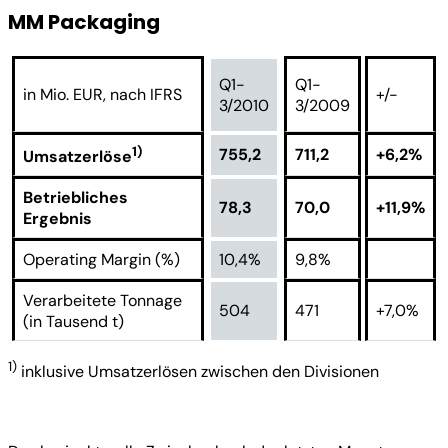
MM Packaging
Q1-
Q1-
in Mio. EUR, nach IFRS
+/-
3/2010
3/2009
1)
755,2
711,2
+6,2%
Umsatzerlöse
Betriebliches
78,3
70,0
+11,9%
Ergebnis
Operating Margin (%)
10,4%
9,8%
Verarbeitete Tonnage
504
471
+7,0%
(in Tausend t)
1)
inklusive Umsatzerlösen zwischen den Divisionen