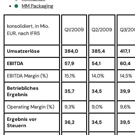
MM Packaging
konsolidiert, in Mio.
Q1/2009
Q2/2009
Q3/20
EUR, nach IFRS
Umsatzerlöse
384,0
385,4
417,1
EBITDA
57,9
54,1
60,4
EBITDA Margin (%)
15,1%
14,0%
14,5%
Betriebliches
35,7
34,5
39,9
Ergebnis
Operating Margin (%)
9,3%
9,0%
9,6%
Ergebnis vor
36,2
34,5
39,5
Steuern