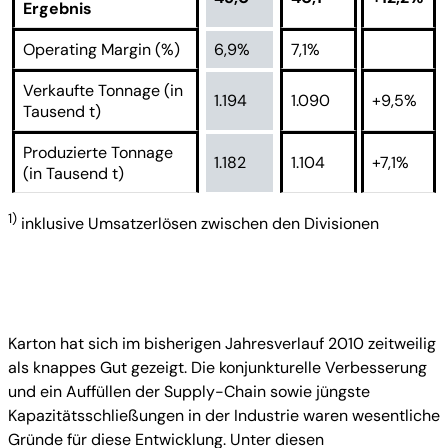
Ergebnis
Operating Margin (%)
6,9%
7,1%
Verkaufte Tonnage (in
1.194
1.090
+9,5%
Tausend t)
Produzierte Tonnage
1.182
1.104
+7,1%
(in Tausend t)
1)
inklusive Umsatzerlösen zwischen den Divisionen
Karton hat sich im bisherigen Jahresverlauf 2010 zeitweilig
als knappes Gut gezeigt. Die konjunkturelle Verbesserung
und ein Auffüllen der Supply-Chain sowie jüngste
Kapazitätsschließungen in der Industrie waren wesentliche
Gründe für diese Entwicklung. Unter diesen