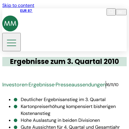
Skip to content
Aktienkurs
EUR 87
14:30 07.08.2026
de
Sprache
EN
DE
Suche
Ergebnisse zum 3. Quartal 2010
Investoren
·
Ergebnisse
·
Presseaussendungen
16/11/10
Deutlicher Ergebnisanstieg im 3. Quartal
Kartonpreiserhöhung kompensiert bisherigen
Kostenanstieg
Hohe Auslastung in beiden Divisionen
Gute Aussichten für 4. Quartal und Gesamtjahr