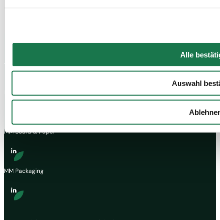
Alle bestät
Auswahl best
MM Group
Ablehne
MM Board & Paper
MM Packaging