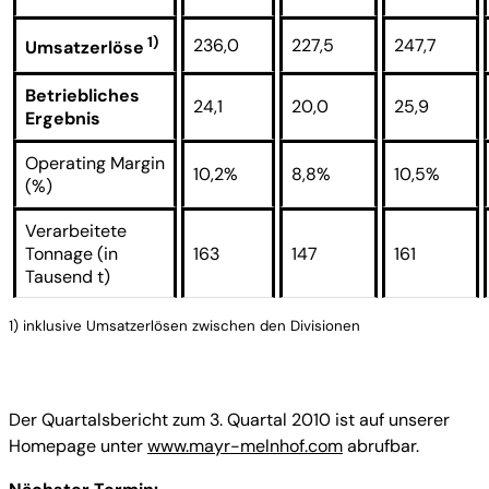
1)
236,0
227,5
247,7
Umsatzerlöse
Betriebliches
24,1
20,0
25,9
Ergebnis
Operating Margin
10,2%
8,8%
10,5%
(%)
Verarbeitete
Tonnage (in
163
147
161
Tausend t)
1) inklusive Umsatzerlösen zwischen den Divisionen
Der Quartalsbericht zum 3. Quartal 2010 ist auf unserer
Homepage unter
www.mayr-melnhof.com
abrufbar.