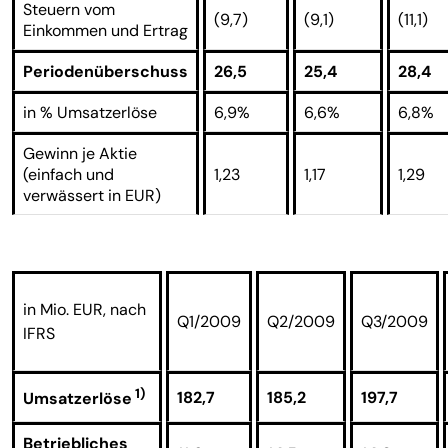
Steuern vom
(9,7)
(9,1)
(11,1)
Einkommen und Ertrag
Periodenüberschuss
26,5
25,4
28,4
in % Umsatzerlöse
6,9%
6,6%
6,8%
Gewinn je Aktie
(einfach und
1,23
1,17
1,29
verwässert in EUR)
in Mio. EUR, nach
Q1/2009
Q2/2009
Q3/2009
IFRS
1)
182,7
185,2
197,7
Umsatzerlöse
Betriebliches