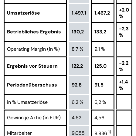
+2,0
Umsatzerlöse
1.497,1
1.467,2
%
-2,3
Betriebliches Ergebnis
130,2
133,2
%
Operating Margin (in %)
8,7 %
9,1 %
-2,2
Ergebnis vor Steuern
122,2
125,0
%
+1,4
Periodenüberschuss
92,8
91,5
%
in % Umsatzerlöse
6,2 %
6,2 %
Gewinn je Aktie (in EUR)
4,62
4,56
1)
Mitarbeiter
9.055
8.836