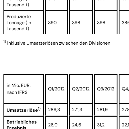
Tausend t)
Produzierte
Tonnage (in
390
398
398
38
Tausend t)
1)
inklusive Umsatzerlösen zwischen den Divisionen
in Mio. EUR,
Q1/2012
Q2/2012
Q3/2012
Q4
nach IFRS
1)
289,3
271,3
281,9
278
Umsatzerlöse
Betriebliches
26,0
24,6
31,2
22,
Ergebnis