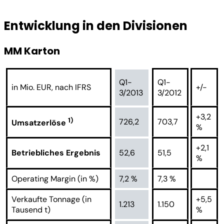
Entwicklung in den Divisionen
MM Karton
Q1-
Q1-
in Mio. EUR, nach IFRS
+/-
3/2013
3/2012
+3,2
1)
726,2
703,7
Umsatzerlöse
%
+2,1
Betriebliches Ergebnis
52,6
51,5
%
Operating Margin (in %)
7,2 %
7,3 %
Verkaufte Tonnage (in
+5,5
1.213
1.150
Tausend t)
%