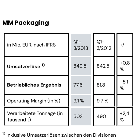
MM Packaging
Q1-
Q1-
in Mio. EUR, nach IFRS
+/-
3/2013
3/2012
+0,8
1)
849,5
842,5
Umsatzerlöse
%
-5,1
Betriebliches Ergebnis
77,6
81,8
%
Operating Margin (in %)
9,1 %
9,7 %
Verarbeitete Tonnage (in
+2,4
502
490
Tausend t)
%
1)
inklusive Umsatzerlösen zwischen den Divisionen