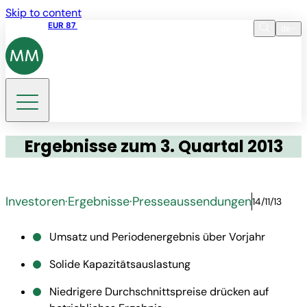
Skip to content
Aktienkurs
EUR 87
14:30 07.08.2026
de
Sprache
EN
DE
Suche
Ergebnisse zum 3. Quartal 2013
Investoren
·
Ergebnisse
·
Presseaussendungen
14/11/13
Umsatz und Periodenergebnis über Vorjahr
Solide Kapazitätsauslastung
Niedrigere Durchschnittspreise drücken auf