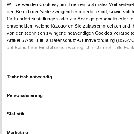
Wir verwenden Cookies, um Ihnen ein optimales Webseiten-Er
den Betrieb der Seite zwingend erforderlich sind, sowie solc
für Komforteinstellungen oder zur Anzeige personalisierter I
entscheiden, welche Kategorien Sie zulassen möchten und I
von den technisch zwingend notwendigen Cookies verarbeite
Kontakt
Artikel 6 Abs. 1 lit. a Datenschutz-Grundverordnung (DSGVO
Newsletter abonnieren
auf Basis Ihrer Einstellungen womöglich nicht mehr alle Funk
Weitere Informationen finden Sie in unserem
Datenschutzhi
Navigation
Werkzeuge
Einwilligungsauswahl
Hinweis auf die Übermittlung Ihrer auf dieser Webseite e
Board & Paper
Impressum
Technisch notwendig
Packaging
Allgemeine
Menschen
Geschäftsbedingungen
Indem Sie auf "Alle bestätigen" klicken oder "Personalisieru
Investoren
Allgemeine
Personalisierung
Unternehmen
Einkaufsbedingungen
mit "Auswahl bestätigen" auswählen, willigen Sie zugleich ge
NACHHALTIGKEIT
Erklärung zum Datenschutz
auf dieser Webseite erhobenen Daten auch in Drittstaaten, in
MM Integrity Line
werden. Beispielsweise werden diese Daten von Google auch
Statistik
"Personalisierung", „Statistik“ und/oder „Marketing“ zusamm
die oben beschriebene Übermittlung nicht statt.
Marketing