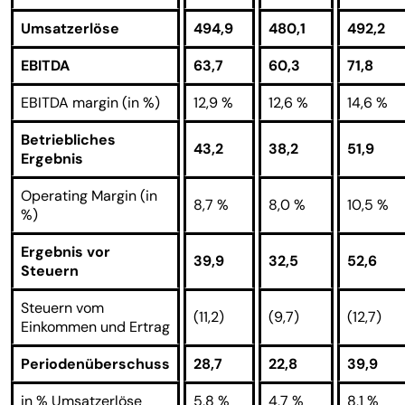
Umsatzerlöse
494,9
480,1
492,2
EBITDA
63,7
60,3
71,8
EBITDA margin (in %)
12,9 %
12,6 %
14,6 %
Betriebliches
43,2
38,2
51,9
Ergebnis
Operating Margin (in
8,7 %
8,0 %
10,5 %
%)
Ergebnis vor
39,9
32,5
52,6
Steuern
Steuern vom
(11,2)
(9,7)
(12,7)
Einkommen und Ertrag
Periodenüberschuss
28,7
22,8
39,9
in % Umsatzerlöse
5,8 %
4,7 %
8,1 %