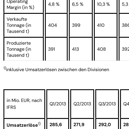
Operating
4,8 %
6,5 %
10,3 %
5,3
Margin (in %)
Verkaufte
Tonnage (in
404
399
410
38
Tausend t)
Produzierte
Tonnage (in
391
413
408
39
Tausend t)
1)
inklusive Umsatzerlösen zwischen den Divisionen
in Mio. EUR, nach
Q1/2013
Q2/2013
Q3/2013
Q4
IFRS
1)
285,6
271,9
292,0
28
Umsatzerlöse