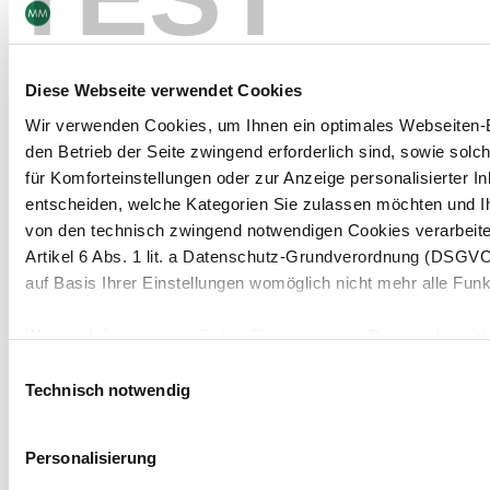
www.mayr-melnhof.com
.
Nächster Termin:
24. März 2015 Jahresergebnis 2014
Diese Webseite verwendet Cookies
Wir verwenden Cookies, um Ihnen ein optimales Webseiten-Er
den Betrieb der Seite zwingend erforderlich sind, sowie solc
für Komforteinstellungen oder zur Anzeige personalisierter I
entscheiden, welche Kategorien Sie zulassen möchten und I
Kontakt
von den technisch zwingend notwendigen Cookies verarbeite
Newsletter abonnieren
Artikel 6 Abs. 1 lit. a Datenschutz-Grundverordnung (DSGVO
auf Basis Ihrer Einstellungen womöglich nicht mehr alle Funk
Weitere Informationen finden Sie in unserem
Datenschutzhi
Navigation
Werkzeuge
Board & Paper
Impressum
Einwilligungsauswahl
Packaging
Allgemeine
Hinweis auf die Übermittlung Ihrer auf dieser Webseite e
Technisch notwendig
Menschen
Geschäftsbedingungen
Investoren
Allgemeine
Unternehmen
Einkaufsbedingungen
Indem Sie auf "Alle bestätigen" klicken oder "Personalisieru
NACHHALTIGKEIT
Erklärung zum Datenschutz
Personalisierung
mit "Auswahl bestätigen" auswählen, willigen Sie zugleich ge
MM Integrity Line