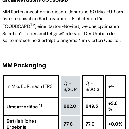
Großinvestition FOODBOARD
MM Karton investiert in diesem Jahr rund 50 Mio. EUR am
österreichischen Kartonstandort Frohnleiten für
TM
FOODBOARD
, eine Karton-Novität, welche optimalen
Schutz für Lebensmittel gewährleistet. Der Umbau der
Kartonmaschine 3 erfolgt plangemäß im vierten Quartal.
MM Packaging
Q1-
Q1-
in Mio. EUR, nach IFRS
+/-
3/2014
3/2013
+3,8
1)
882,0
849,5
Umsatzerlöse
%
Betriebliches
77,6
77,6
+0,0%
Ergebnis