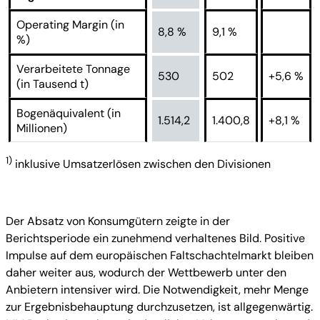
Operating Margin (in
8,8 %
9,1 %
%)
Verarbeitete Tonnage
530
502
+5,6 %
(in Tausend t)
Bogenäquivalent (in
1.514,2
1.400,8
+8,1 %
Millionen)
1)
inklusive Umsatzerlösen zwischen den Divisionen
Der Absatz von Konsumgütern zeigte in der
Berichtsperiode ein zunehmend verhaltenes Bild. Positive
Impulse auf dem europäischen Faltschachtelmarkt bleiben
daher weiter aus, wodurch der Wettbewerb unter den
Anbietern intensiver wird. Die Notwendigkeit, mehr Menge
zur Ergebnisbehauptung durchzusetzen, ist allgegenwärtig.