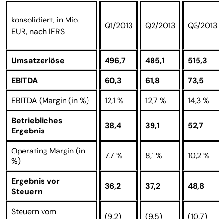
konsolidiert, in Mio.
Q1/2013
Q2/2013
Q3/2013
EUR, nach IFRS
Umsatzerlöse
496,7
485,1
515,3
EBITDA
60,3
61,8
73,5
EBITDA (Margin (in %)
12,1 %
12,7 %
14,3 %
Betriebliches
38,4
39,1
52,7
Ergebnis
Operating Margin (in
7,7 %
8,1 %
10,2 %
%)
Ergebnis vor
36,2
37,2
48,8
Steuern
Steuern vom
(9,2)
(9,5)
(10,7)