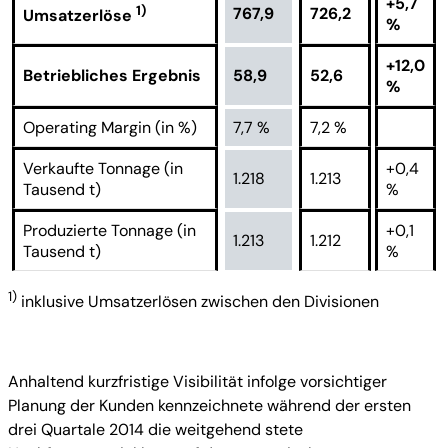
+5,7
1)
767,9
726,2
Umsatzerlöse
%
+12,0
Betriebliches Ergebnis
58,9
52,6
%
Operating Margin (in %)
7,7 %
7,2 %
Verkaufte Tonnage (in
+0,4
1.218
1.213
Tausend t)
%
Produzierte Tonnage (in
+0,1
1.213
1.212
Tausend t)
%
1)
inklusive Umsatzerlösen zwischen den Divisionen
Anhaltend kurzfristige Visibilität infolge vorsichtiger
Planung der Kunden kennzeichnete während der ersten
drei Quartale 2014 die weitgehend stete