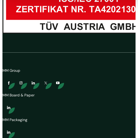
MM Group
MM Board & Paper
MM Packaging