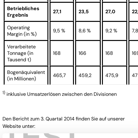
Betriebliches
27,1
23,5
27,0
22
Ergebnis
Operating
9,5 %
8,6 %
9,2 %
7,
Margin (in %)
Verarbeitete
Tonnage (in
168
166
168
16
Tausend t)
Bogenäquivalent
465,7
459,2
475,9
47
(in Millionen)
1)
inklusive Umsatzerlösen zwischen den Divisionen
Den Bericht zum 3. Quartal 2014 finden Sie auf unserer
TEST
Website unter: