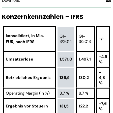
Download
Konzernkennzahlen – IFRS
konsolidiert, in Mio.
Q1-
Q1-
+/-
3/2014
3/2013
EUR, nach IFRS
+4,9
Umsatzerlöse
1.571,0
1.497,1
%
+
Betriebliches Ergebnis
136,5
130,2
4,8
%
Operating Margin (in %)
8,7 %
8,7 %
+7,6
Ergebnis vor Steuern
131,5
122,2
%