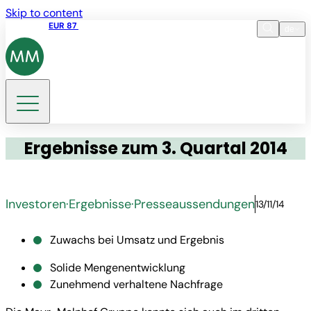
Skip to content
Aktienkurs
EUR 87
14:30 07.08.2026
de
Sprache
EN
DE
Suche
Ergebnisse zum 3. Quartal 2014
Investoren
·
Ergebnisse
·
Presseaussendungen
13/11/14
Zuwachs bei Umsatz und Ergebnis
Solide Mengenentwicklung
Zunehmend verhaltene Nachfrage