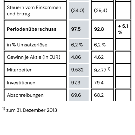
Steuern vom Einkommen
(34,0)
(29,4)
und Ertrag
+ 5,1
Periodenüberschuss
97,5
92,8
%
in % Umsatzerlöse
6,2 %
6,2 %
Gewinn je Aktie (in EUR)
4,86
4,62
1)
Mitarbeiter
9.532
9.477
Investitionen
97,3
79,4
Abschreibungen
69,6
68,2
1)
zum 31. Dezember 2013