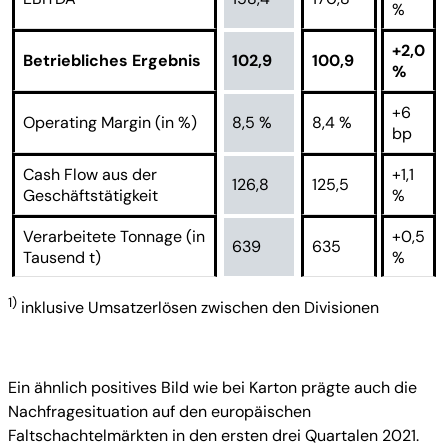
%
+2,0
Betriebliches Ergebnis
102,9
100,9
%
+6
Operating Margin (in %)
8,5 %
8,4 %
bp
Cash Flow aus der
+1,1
126,8
125,5
Geschäftstätigkeit
%
Verarbeitete Tonnage (in
+0,5
639
635
Tausend t)
%
1)
inklusive Umsatzerlösen zwischen den Divisionen
Ein ähnlich positives Bild wie bei Karton prägte auch die
Nachfragesituation auf den europäischen
Faltschachtelmärkten in den ersten drei Quartalen 2021.