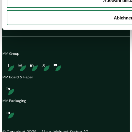
Auswahl best
Ablehne
MM Group
MM Board & Paper
MM Packaging
© Copyright 2025 – Mayr-Melnhof Karton AG