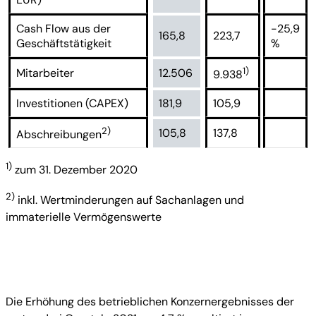
Cash Flow aus der
-25,9
165,8
223,7
Geschäftstätigkeit
%
1)
Mitarbeiter
12.506
9.938
Investitionen (CAPEX)
181,9
105,9
2)
105,8
137,8
Abschreibungen
1)
zum 31. Dezember 2020
2)
inkl. Wertminderungen auf Sachanlagen und
immaterielle Vermögenswerte
Die Erhöhung des betrieblichen Konzernergebnisses der