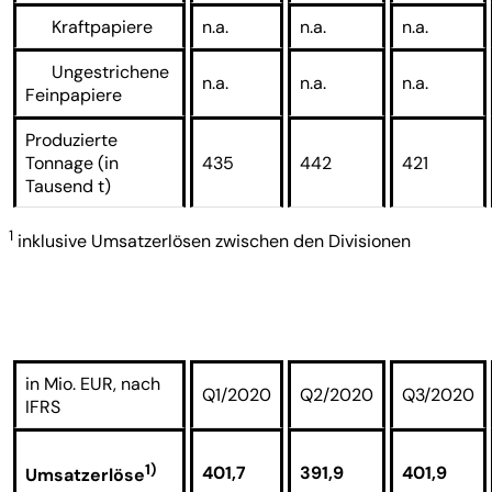
Kraftpapiere
n.a.
n.a.
n.a.
Ungestrichene
n.a.
n.a.
n.a.
Feinpapiere
Produzierte
Tonnage (in
435
442
421
Tausend t)
1
inklusive Umsatzerlösen zwischen den Divisionen
in Mio. EUR, nach
Q1/2020
Q2/2020
Q3/2020
IFRS
1)
401,7
391,9
401,9
Umsatzerlöse