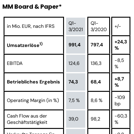
MM Board & Paper*
Q1-
Q1-
in Mio. EUR, nach IFRS
+/-
3/2021
3/2020
+24,3
1)
991,4
797,4
Umsatzerlöse
%
-8,5
EBITDA
124,6
136,3
%
+8,7
Betriebliches Ergebnis
74,3
68,4
%
-109
Operating Margin (in %)
7,5 %
8,6 %
bp
Cash Flow aus der
-60,3
39,0
98,2
Geschäftstätigkeit
%