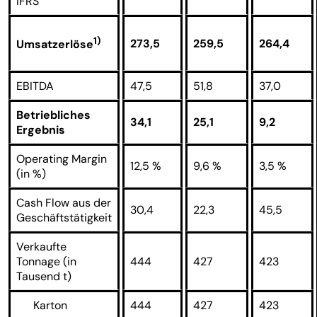
IFRS
1)
273,5
259,5
264,4
Umsatzerlöse
EBITDA
47,5
51,8
37,0
Betriebliches
34,1
25,1
9,2
Ergebnis
Operating Margin
12,5 %
9,6 %
3,5 %
(in %)
Cash Flow aus der
30,4
22,3
45,5
Geschäftstätigkeit
Verkaufte
Tonnage (in
444
427
423
Tausend t)
Karton
444
427
423