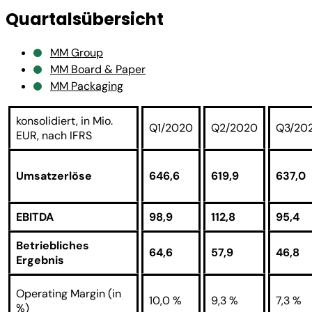
Quartalsübersicht
MM Group
MM Board & Paper
MM Packaging
konsolidiert, in Mio.
Q1/2020
Q2/2020
Q3/20
EUR, nach IFRS
Umsatzerlöse
646,6
619,9
637,0
EBITDA
98,9
112,8
95,4
Betriebliches
64,6
57,9
46,8
Ergebnis
Operating Margin (in
10,0 %
9,3 %
7,3 %
%)