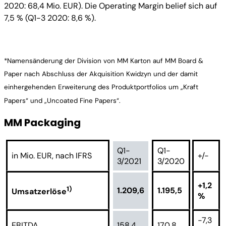
2020: 68,4 Mio. EUR). Die Operating Margin belief sich auf
7,5 % (Q1-3 2020: 8,6 %).
*Namensänderung der Division von MM Karton auf MM Board &
Paper nach Abschluss der Akquisition Kwidzyn und der damit
einhergehenden Erweiterung des Produktportfolios um „Kraft
Papers“ und „Uncoated Fine Papers“.
MM Packaging
Q1-
Q1-
in Mio. EUR, nach IFRS
+/-
3/2021
3/2020
+1,2
1)
1.209,6
1.195,5
Umsatzerlöse
%
-7,3
EBITDA
158,4
170,8