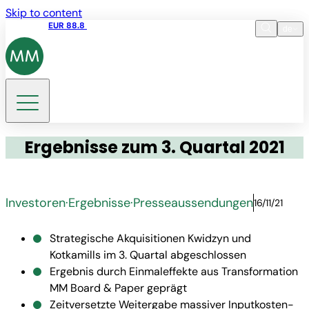
Skip to content
Aktienkurs
EUR 88.8
09:15 06.08.2026
de
Sprache
EN
DE
Suche
Ergebnisse zum 3. Quartal 2021
Investoren
·
Ergebnisse
·
Presseaussendungen
16/11/21
Strategische Akquisitionen Kwidzyn und
Kotkamills im 3. Quartal abgeschlossen
Ergebnis durch Einmaleffekte aus Transformation
MM Board & Paper geprägt
Zeitversetzte Weitergabe massiver Inputkosten-