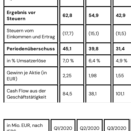
Ergebnis vor
62,8
54,9
42,9
Steuern
Steuern vom
(17,7)
(15,1)
(11,5)
Einkommen und Ertrag
Periodenüberschuss
45,1
39,8
31,4
in % Umsatzerlöse
7,0 %
6,4 %
4,9 %
Gewinn je Aktie (in
2,25
1,98
1,55
EUR)
Cash Flow aus der
84,5
38,1
101,1
Geschäftstätigkeit
in Mio. EUR, nach
Q1/2020
Q2/2020
Q3/2020