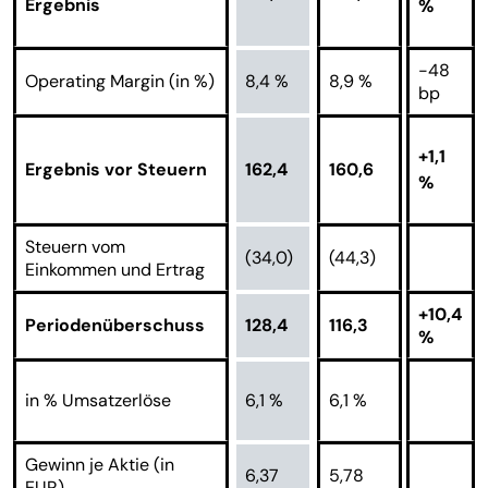
Ergebnis
%
-48
Operating Margin (in %)
8,4 %
8,9 %
bp
+1,1
Ergebnis vor Steuern
162,4
160,6
%
Steuern vom
(34,0)
(44,3)
Einkommen und Ertrag
+10,4
Periodenüberschuss
128,4
116,3
%
in % Umsatzerlöse
6,1 %
6,1 %
Gewinn je Aktie (in
6,37
5,78
EUR)