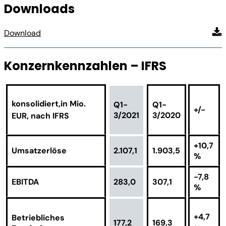
Downloads
Download
Konzernkennzahlen – IFRS
konsolidiert,
in Mio.
Q1-
Q1-
+/-
3/2021
3/2020
EUR, nach IFRS
+10,7
Umsatzerlöse
2.107,1
1.903,5
%
-7,8
EBITDA
283,0
307,1
%
+4,7
Betriebliches
177,2
169,3