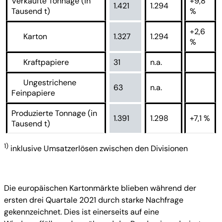
Verkaufte Tonnage (in
+9,8
1.421
1.294
Tausend t)
%
+2,6
Karton
1.327
1.294
%
Kraftpapiere
31
n.a.
Ungestrichene
63
n.a.
Feinpapiere
Produzierte Tonnage (in
1.391
1.298
+7,1 %
Tausend t)
1)
inklusive Umsatzerlösen zwischen den Divisionen
Die europäischen Kartonmärkte blieben während der
ersten drei Quartale 2021 durch starke Nachfrage
gekennzeichnet. Dies ist einerseits auf eine