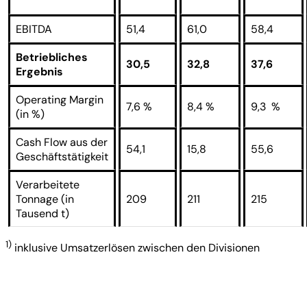
EBITDA
51,4
61,0
58,4
Betriebliches
30,5
32,8
37,6
Ergebnis
Operating Margin
7,6 %
8,4 %
9,3 %
(in %)
Cash Flow aus der
54,1
15,8
55,6
Geschäftstätigkeit
Verarbeitete
Tonnage (in
209
211
215
Tausend t)
1)
inklusive Umsatzerlösen zwischen den Divisionen